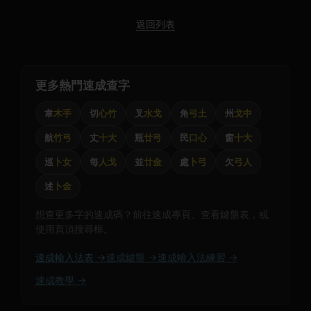
返回列表
更多熱門速成查字
韋
木手
切
心竹
叉
水戈
角
弓土
州
戈中
航
竹弓
丈
十大
瓶
廿弓
民
口心
窗
十大
巡
卜女
每
人戈
並
廿金
處
卜弓
欠
弓人
述
卜金
想查更多字的速成碼？前往速成專頁、查看鍵盤表，或
使用頁頂搜尋框。
速成輸入法表 →
速成鍵盤 →
速成輸入法練習 →
速成教學 →