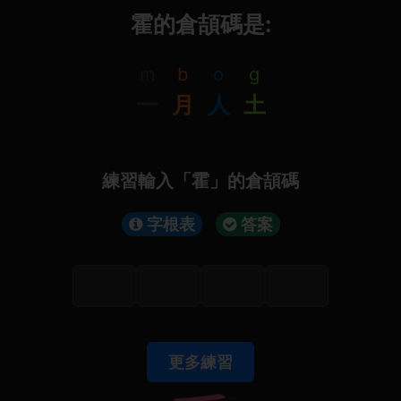
霍的倉頡碼是:
m
b
o
g
一
月
人
土
練習輸入「霍」的倉頡碼
字根表
答案
更多練習