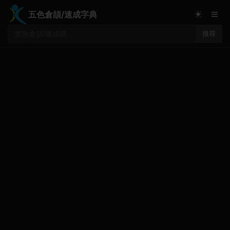
≡
☀
五色倉頡/速成字典
搜尋