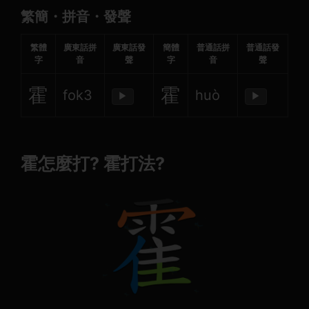
繁簡・拼音・發聲
繁體
廣東話拼
廣東話發
簡體
普通話拼
普通話發
字
音
聲
字
音
聲
霍
霍
fok3
huò
▶
▶
霍怎麼打? 霍打法?