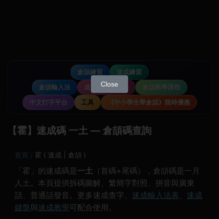
倉頡練習
速成練習
Close
倉頡輸入法
速成輸入法教學
倉頡教學課程
中文打字平台
工具
《中小學生學倉頡》限時優惠
【霍】速成碼 一土 — 倉頡碼查詢
首頁
霍 ( 速成 | 倉頡 )
「霍」的速成碼是
一土
（首碼+尾碼），倉頡碼是一月
人土。本頁提供拆碼圖解、繁簡字對照、拼音與廣東
話、普通話發音。更多速成查字、
速成輸入法表
、
速成
鍵盤
與
速成教學
可配合使用。