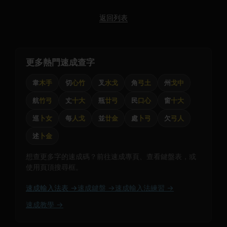
返回列表
更多熱門速成查字
韋
木手
切
心竹
叉
水戈
角
弓土
州
戈中
航
竹弓
丈
十大
瓶
廿弓
民
口心
窗
十大
巡
卜女
每
人戈
並
廿金
處
卜弓
欠
弓人
述
卜金
想查更多字的速成碼？前往速成專頁、查看鍵盤表，或
使用頁頂搜尋框。
速成輸入法表 →
速成鍵盤 →
速成輸入法練習 →
速成教學 →