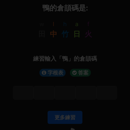
鴨的倉頡碼是:
w
l
h
a
f
田
中
竹
日
火
練習輸入「鴨」的倉頡碼
字根表
答案
更多練習