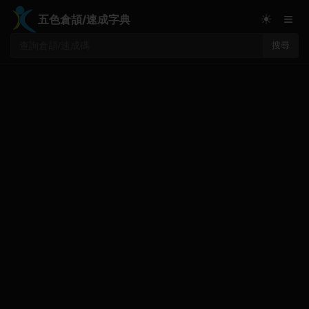
≡
☀
五色倉頡/速成字典
搜尋