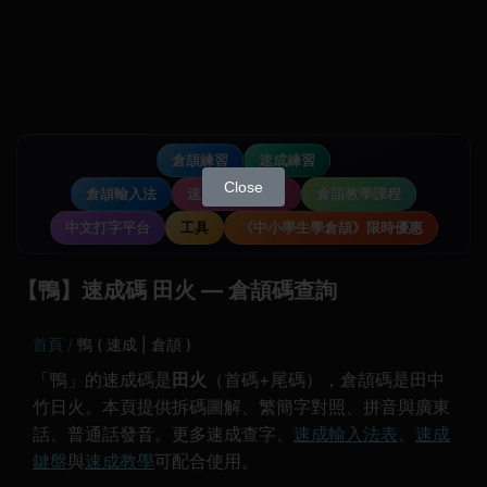
倉頡練習
速成練習
Close
倉頡輸入法
速成輸入法教學
倉頡教學課程
中文打字平台
工具
《中小學生學倉頡》限時優惠
【鴨】速成碼 田火 — 倉頡碼查詢
首頁
鴨 ( 速成 | 倉頡 )
「鴨」的速成碼是
田火
（首碼+尾碼），倉頡碼是田中
竹日火。本頁提供拆碼圖解、繁簡字對照、拼音與廣東
話、普通話發音。更多速成查字、
速成輸入法表
、
速成
鍵盤
與
速成教學
可配合使用。