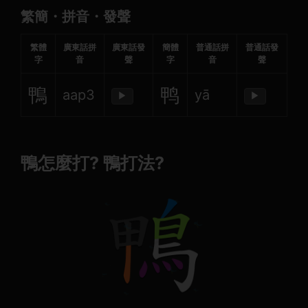
繁簡・拼音・發聲
繁體
廣東話拼
廣東話發
簡體
普通話拼
普通話發
字
音
聲
字
音
聲
鴨
鸭
aap3
yā
▶
▶
鴨怎麼打? 鴨打法?