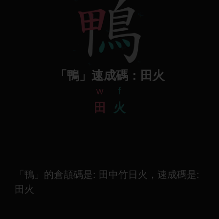
「鴨」速成碼：田火
w
f
田
火
「鴨」的倉頡碼是: 田中竹日火，速成碼是:
田火