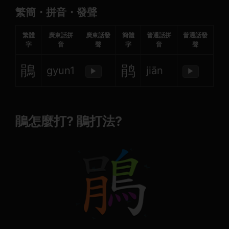
繁簡・拼音・發聲
繁體
廣東話拼
廣東話發
簡體
普通話拼
普通話發
字
音
聲
字
音
聲
鵑
鹃
gyun1
jiān
▶
▶
鵑怎麼打? 鵑打法?