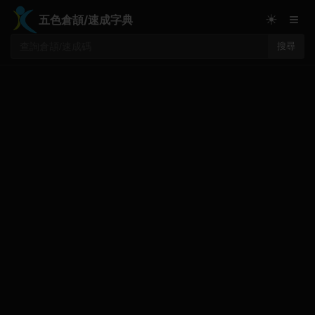
≡
☀
五色倉頡/速成字典
搜尋