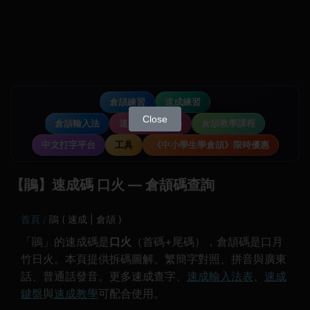
倉頡練習
速成練習
Close
倉頡輸入法
速成輸入法教學
倉頡教學課程
中文打字平台
工具
《中小學生學倉頡》限時優惠
【鵑】速成碼 口火 — 倉頡碼查詢
首頁
鵑 ( 速成 | 倉頡 )
「鵑」的速成碼是
口火
（首碼+尾碼），倉頡碼是口月
竹日火。本頁提供拆碼圖解、繁簡字對照、拼音與廣東
話、普通話發音。更多速成查字、
速成輸入法表
、
速成
鍵盤
與
速成教學
可配合使用。