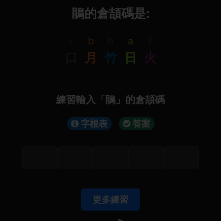
鵑的倉頡碼是:
r
b
h
a
f
口
月
竹
日
火
練習輸入「鵑」的倉頡碼
字根表
答案
更多練習