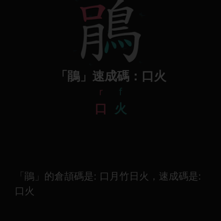
「鵑」速成碼：口火
r
f
口
火
「鵑」的倉頡碼是: 口月竹日火，速成碼是:
口火