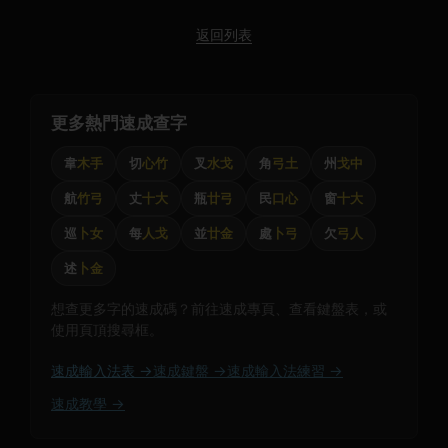
返回列表
更多熱門速成查字
韋
木手
切
心竹
叉
水戈
角
弓土
州
戈中
航
竹弓
丈
十大
瓶
廿弓
民
口心
窗
十大
巡
卜女
每
人戈
並
廿金
處
卜弓
欠
弓人
述
卜金
想查更多字的速成碼？前往速成專頁、查看鍵盤表，或
使用頁頂搜尋框。
速成輸入法表 →
速成鍵盤 →
速成輸入法練習 →
速成教學 →