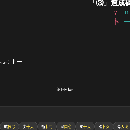
「⑶」速成
y
m
卜
是: 卜一
返回列表
航
竹弓
丈
十大
瓶
廿弓
民
口心
窗
十大
巡
卜女
每
人戈