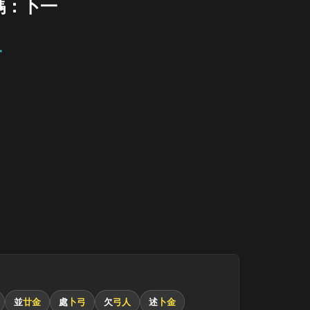
碼：卜一
一
並
廿金
處
卜弓
欠
弓人
述
卜金