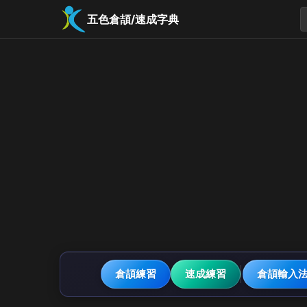
五色倉頡/速成字典
倉頡練習
速成練習
倉頡輸入