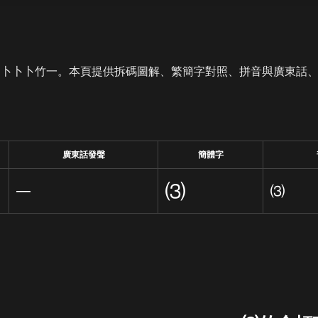
是卜卜卜竹一。本頁提供拆碼圖解、繁簡字對照、拼音與廣東話
廣東話發聲
簡體字
⑶
—
⑶