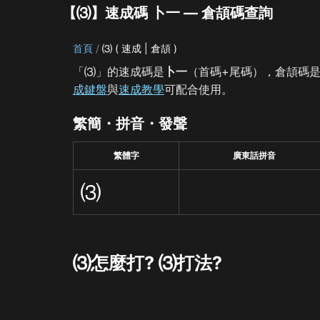
【⑶】速成碼 卜一 — 倉頡碼查詢
首頁
⑶ ( 速成 | 倉頡 )
「⑶」的速成碼是
卜一
（首碼+尾碼），倉頡碼
成鍵盤
與
速成教學
可配合使用。
繁簡・拼音・發聲
繁體字
廣東話拼音
⑶
⑶怎麼打? ⑶打法?