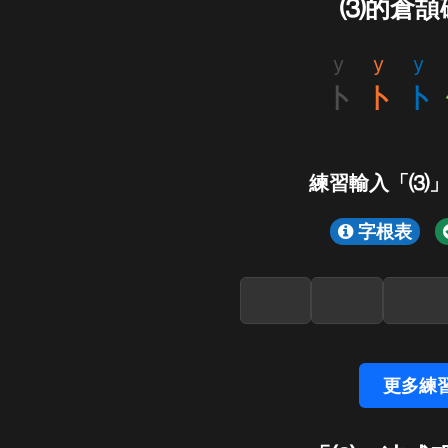
⑶的倉頡
y
y
y
卜
卜
卜
練習輸入「⑶
字根表
更多練