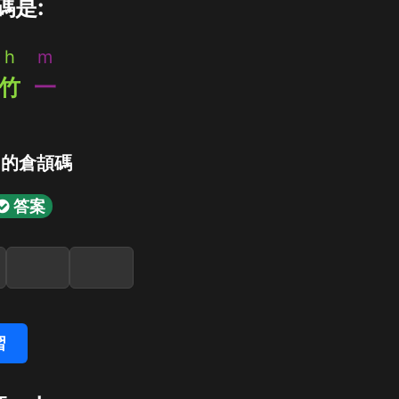
碼是:
h
m
竹
一
」的倉頡碼
答案
習