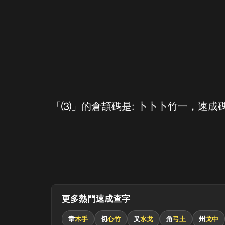
「⑶」的倉頡碼是: 卜卜卜竹一，速成碼
更多熱門速成查字
韋
木手
切
心竹
叉
水戈
角
弓土
州
戈中