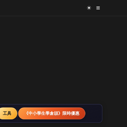
≡
☀
工具
《中小學生學倉頡》限時優惠