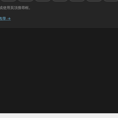
或使用頁頂搜尋框。
教學 →