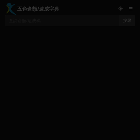
≡
☀
五色倉頡/速成字典
搜尋