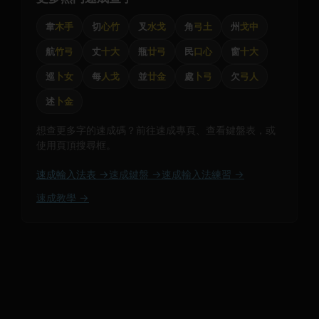
韋
木手
切
心竹
叉
水戈
角
弓土
州
戈中
航
竹弓
丈
十大
瓶
廿弓
民
口心
窗
十大
巡
卜女
每
人戈
並
廿金
處
卜弓
欠
弓人
述
卜金
想查更多字的速成碼？前往速成專頁、查看鍵盤表，或
使用頁頂搜尋框。
速成輸入法表 →
速成鍵盤 →
速成輸入法練習 →
速成教學 →