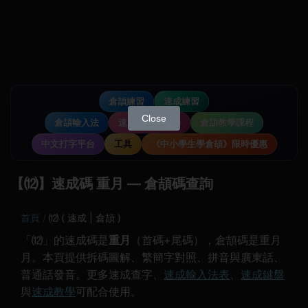
倉頡練習
速成練習
Close
倉頡輸入法
速成輸入法教學
倉頡教學課程
中文打字平台
工具
《中小學生學倉頡》限時優惠
【⑿】速成碼 重月 — 倉頡碼查詢
首頁
⑿ ( 速成 | 倉頡 )
「⑿」的速成碼是
重月
（首碼+尾碼），倉頡碼是重月
月。本頁提供拆碼圖解、繁簡字對照、拼音與廣東話、
普通話發音。更多速成查字、
速成輸入法表
、
速成鍵盤
與
速成教學
可配合使用。