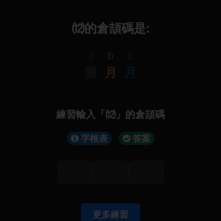
⑿的倉頡碼是:
z
b
b
重
月
月
練習輸入「⑿」的倉頡碼
字根表
答案
更多練習