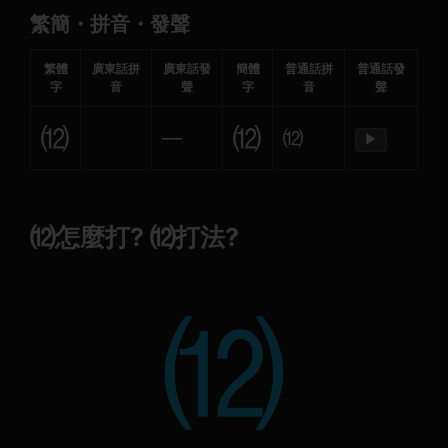
繁簡・拼音・發聲
繁體
廣東話拼
廣東話發
簡體
普通話拼
普通話發
字
音
聲
字
音
聲
⑿
⑿
—
⑿
▶
⑿怎麼打? ⑿打法?
⑿