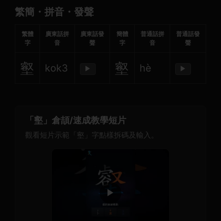
繁簡・拼音・發聲
繁體
廣東話拼
廣東話發
簡體
普通話拼
普通話發
字
音
聲
字
音
聲
壑
壑
kok3
hè
▶
▶
「壑」倉頡/速成教學短片
觀看短片示範「壑」字點樣拆碼及輸入。
▶