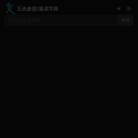
≡
☀
五色倉頡/速成字典
搜尋