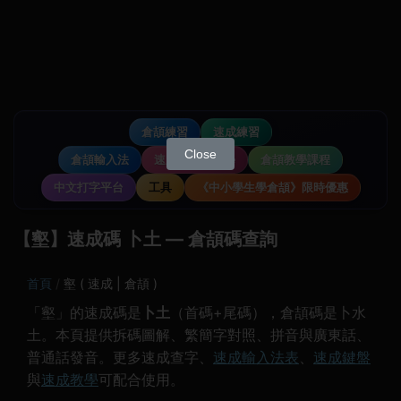
倉頡練習
速成練習
Close
倉頡輸入法
速成輸入法教學
倉頡教學課程
中文打字平台
工具
《中小學生學倉頡》限時優惠
【壑】速成碼 卜土 — 倉頡碼查詢
首頁
壑 ( 速成 | 倉頡 )
「壑」的速成碼是
卜土
（首碼+尾碼），倉頡碼是卜水
土。本頁提供拆碼圖解、繁簡字對照、拼音與廣東話、
普通話發音。更多速成查字、
速成輸入法表
、
速成鍵盤
與
速成教學
可配合使用。