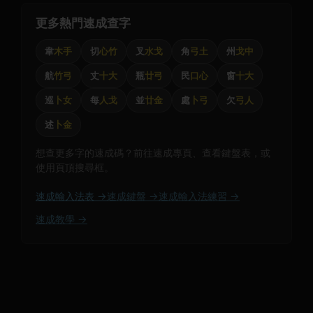
更多熱門速成查字
韋
木手
切
心竹
叉
水戈
角
弓土
州
戈中
航
竹弓
丈
十大
瓶
廿弓
民
口心
窗
十大
巡
卜女
每
人戈
並
廿金
處
卜弓
欠
弓人
述
卜金
想查更多字的速成碼？前往速成專頁、查看鍵盤表，或
使用頁頂搜尋框。
速成輸入法表 →
速成鍵盤 →
速成輸入法練習 →
速成教學 →