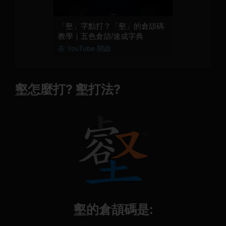
「壑」字點打？「壑」的倉頡碼
教學｜五色倉頡/速成字典
在 YouTube 開啟
壑怎麼打? 壑打法?
壑的倉頡碼是: