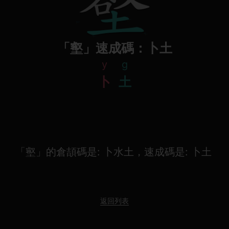
「壑」速成碼：卜土
y
g
卜
土
「壑」的倉頡碼是: 卜水土，速成碼是: 卜土
返回列表