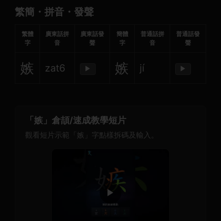
繁簡・拼音・發聲
繁體
廣東話拼
廣東話發
簡體
普通話拼
普通話發
字
音
聲
字
音
聲
嫉
嫉
zat6
jí
▶
▶
「嫉」倉頡/速成教學短片
觀看短片示範「嫉」字點樣拆碼及輸入。
▶