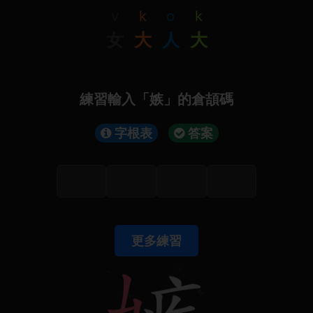
v
k
o
k
女
大
人
大
練習輸入「嫉」的倉頡碼
字根表
答案
更多練習