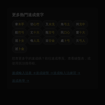
更多熱門速成查字
韋
木手
切
心竹
叉
水戈
角
弓土
州
戈中
航
竹弓
丈
十大
瓶
廿弓
民
口心
窗
十大
巡
卜女
每
人戈
並
廿金
處
卜弓
欠
弓人
述
卜金
想查更多字的速成碼？前往速成專頁、查看鍵盤表，或
使用頁頂搜尋框。
速成輸入法表 →
速成鍵盤 →
速成輸入法練習 →
速成教學 →