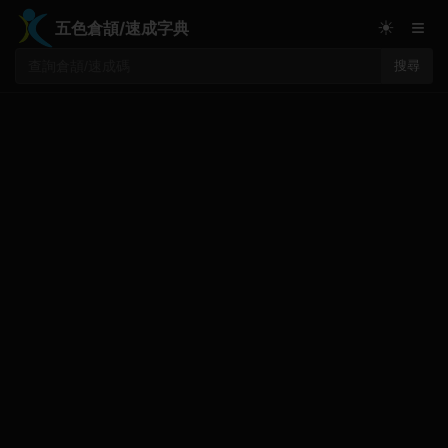
≡
☀
五色倉頡/速成字典
搜尋