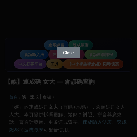
倉頡練習
速成練習
Close
倉頡輸入法
速成輸入法教學
倉頡教學課程
中文打字平台
工具
《中小學生學倉頡》限時優惠
【嫉】速成碼 女大 — 倉頡碼查詢
首頁
嫉 ( 速成 | 倉頡 )
「嫉」的速成碼是
女大
（首碼+尾碼），倉頡碼是女大
人大。本頁提供拆碼圖解、繁簡字對照、拼音與廣東
話、普通話發音。更多速成查字、
速成輸入法表
、
速成
鍵盤
與
速成教學
可配合使用。