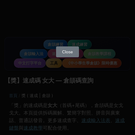
倉頡練習
速成練習
Close
倉頡輸入法
速成輸入法教學
倉頡教學課程
中文打字平台
工具
《中小學生學倉頡》限時優惠
【獎】速成碼 女大 — 倉頡碼查詢
首頁
獎 ( 速成 | 倉頡 )
「獎」的速成碼是
女大
（首碼+尾碼），倉頡碼是女戈
戈大。本頁提供拆碼圖解、繁簡字對照、拼音與廣東
話、普通話發音。更多速成查字、
速成輸入法表
、
速成
鍵盤
與
速成教學
可配合使用。