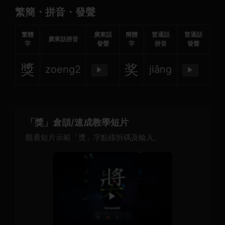
繁簡・拼音・發聲
繁體
廣東話
簡體
普通話
普通話
廣東話拼音
字
發聲
字
拼音
發聲
獎
奖
zoeng2
jiǎng
▶
▶
「獎」倉頡/速成教學短片
觀看短片示範「獎」字點樣拆碼及輸入。
▶