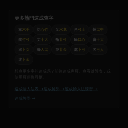
更多熱門速成查字
韋
木手
切
心竹
叉
水戈
角
弓土
州
戈中
航
竹弓
丈
十大
瓶
廿弓
民
口心
窗
十大
巡
卜女
每
人戈
並
廿金
處
卜弓
欠
弓人
述
卜金
想查更多字的速成碼？前往速成專頁、查看鍵盤表，或
使用頁頂搜尋框。
速成輸入法表 →
速成鍵盤 →
速成輸入法練習 →
速成教學 →