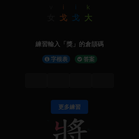
v
i
i
k
女
戈
戈
大
練習輸入「獎」的倉頡碼
字根表
答案
更多練習