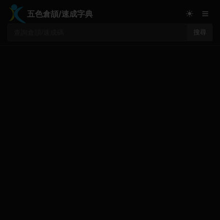
≡
☀
五色倉頡/速成字典
搜尋