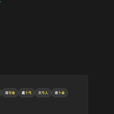
並
廿金
處
卜弓
欠
弓人
述
卜金