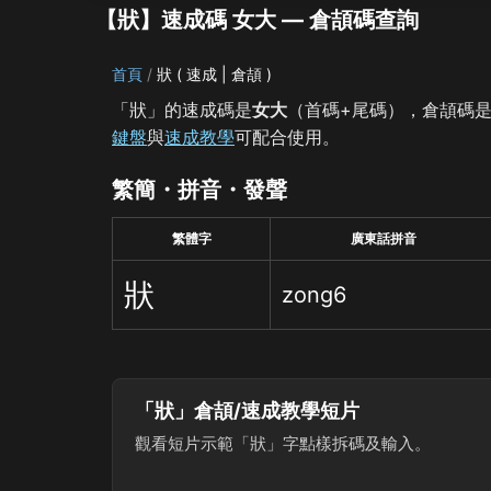
【狀】速成碼 女大 — 倉頡碼查詢
首頁
狀 ( 速成 | 倉頡 )
「狀」的速成碼是
女大
（首碼+尾碼），倉頡碼
鍵盤
與
速成教學
可配合使用。
繁簡・拼音・發聲
繁體字
廣東話拼音
狀
zong6
「狀」倉頡/速成教學短片
觀看短片示範「狀」字點樣拆碼及輸入。