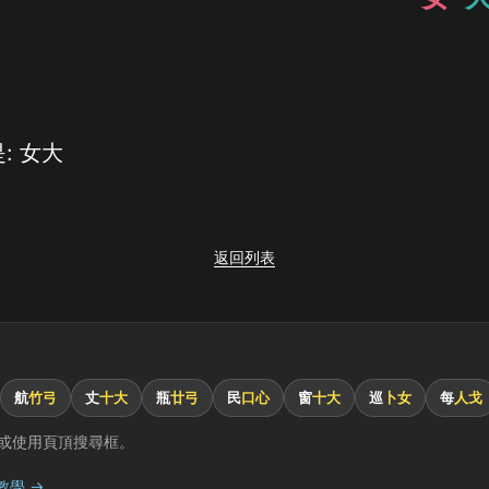
: 女大
返回列表
航
竹弓
丈
十大
瓶
廿弓
民
口心
窗
十大
巡
卜女
每
人戈
或使用頁頂搜尋框。
教學 →