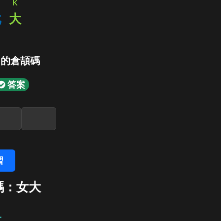
k
戈
大
」的倉頡碼
答案
習
碼：女大
大