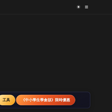
≡
☀
工具
《中小學生學倉頡》限時優惠