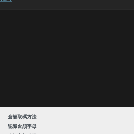
倉頡取碼方法
認識倉頡字母