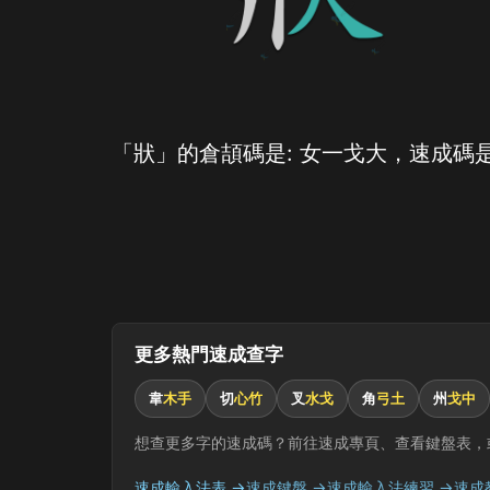
「狀」的倉頡碼是: 女一戈大，速成碼是
更多熱門速成查字
韋
木手
切
心竹
叉
水戈
角
弓土
州
戈中
想查更多字的速成碼？前往速成專頁、查看鍵盤表，
速成輸入法表 →
速成鍵盤 →
速成輸入法練習 →
速成