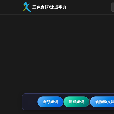
五色倉頡/速成字典
倉頡練習
速成練習
倉頡輸入