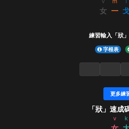
v
m
i
女
一
練習輸入「狀
字根表
更多練
「狀」速成
v
k
女