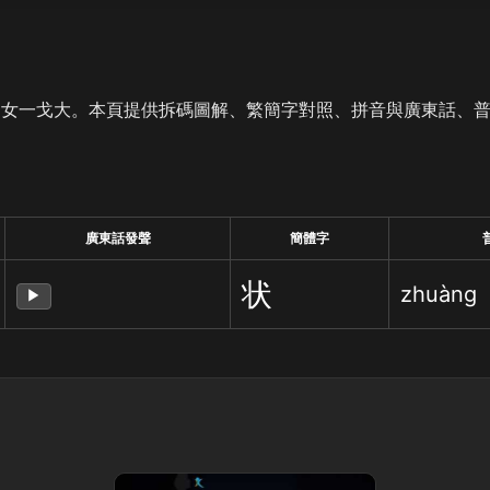
是女一戈大。本頁提供拆碼圖解、繁簡字對照、拼音與廣東話、
廣東話發聲
簡體字
状
zhuàng
▶