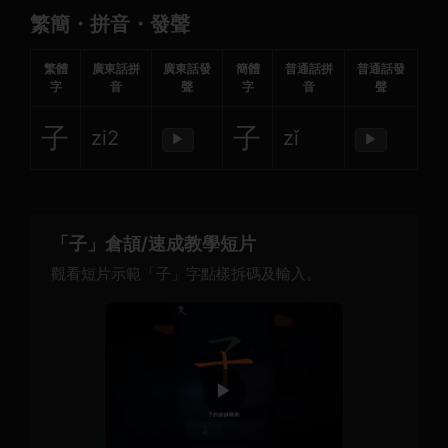
繁簡・拼音・發聲
繁體
廣東話拼
廣東話發
簡體
普通話拼
普通話發
字
音
聲
字
音
聲
子
子
zi2
zǐ
▶
▶
「子」倉頡/速成教學短片
觀看短片示範「子」字點樣拆碼及輸入。
▶