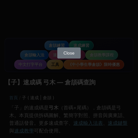
倉頡練習
速成練習
Close
倉頡輸入法
速成輸入法教學
倉頡教學課程
中文打字平台
工具
《中小學生學倉頡》限時優惠
【子】速成碼 弓木 — 倉頡碼查詢
首頁
子 ( 速成 | 倉頡 )
「子」的速成碼是
弓木
（首碼+尾碼），倉頡碼是弓
木。本頁提供拆碼圖解、繁簡字對照、拼音與廣東話、
普通話發音。更多速成查字、
速成輸入法表
、
速成鍵盤
與
速成教學
可配合使用。