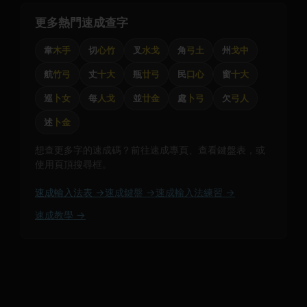
更多熱門速成查字
韋
木手
切
心竹
叉
水戈
角
弓土
州
戈中
航
竹弓
丈
十大
瓶
廿弓
民
口心
窗
十大
巡
卜女
每
人戈
並
廿金
處
卜弓
欠
弓人
述
卜金
想查更多字的速成碼？前往速成專頁、查看鍵盤表，或
使用頁頂搜尋框。
速成輸入法表 →
速成鍵盤 →
速成輸入法練習 →
速成教學 →