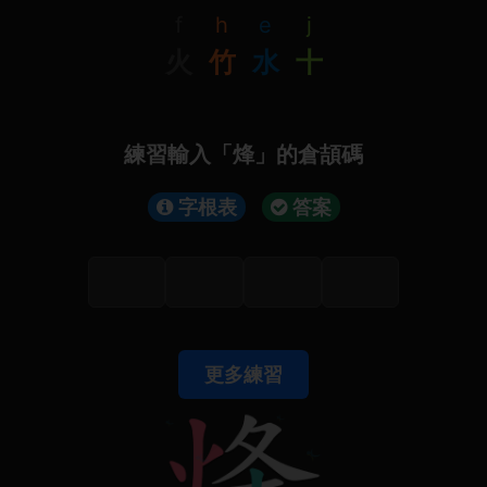
f
h
e
j
火
竹
水
十
練習輸入「烽」的倉頡碼
字根表
答案
更多練習