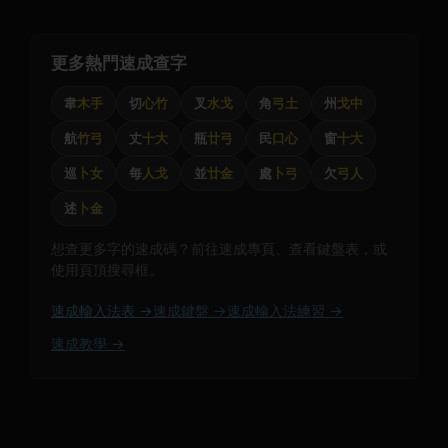
更多熱門速成查字
韋
木手
切
心竹
叉
水戈
角
弓土
州
戈中
航
竹弓
丈
十大
瓶
廿弓
民
口心
窗
十大
巡
卜女
每
人戈
並
廿金
處
卜弓
欠
弓人
述
卜金
想查更多字的速成碼？前往速成專頁、查看鍵盤表，或
使用頁頂搜尋框。
速成輸入法表 →
速成鍵盤 →
速成輸入法練習 →
速成教學 →