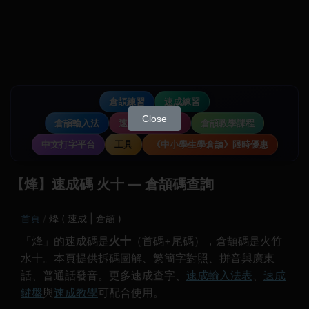
倉頡練習
速成練習
Close
倉頡輸入法
速成輸入法教學
倉頡教學課程
中文打字平台
工具
《中小學生學倉頡》限時優惠
【烽】速成碼 火十 — 倉頡碼查詢
首頁
烽 ( 速成 | 倉頡 )
「烽」的速成碼是
火十
（首碼+尾碼），倉頡碼是火竹
水十。本頁提供拆碼圖解、繁簡字對照、拼音與廣東
話、普通話發音。更多速成查字、
速成輸入法表
、
速成
鍵盤
與
速成教學
可配合使用。