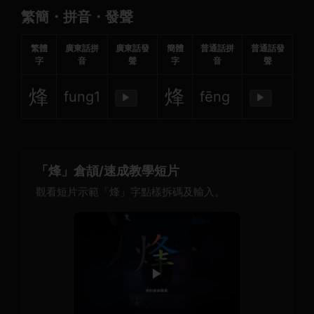
繁簡・拼音・發聲
繁體
廣東話拼
廣東話發
簡體
普通話拼
普通話發
字
音
聲
字
音
聲
烽
烽
fung1
fēng
▶
▶
「烽」倉頡/速成教學短片
觀看短片示範「烽」字點樣拆碼及輸入。
▶