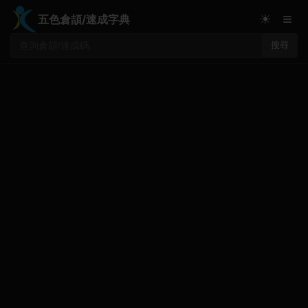
≡
☀
五色倉頡/速成字典
搜尋