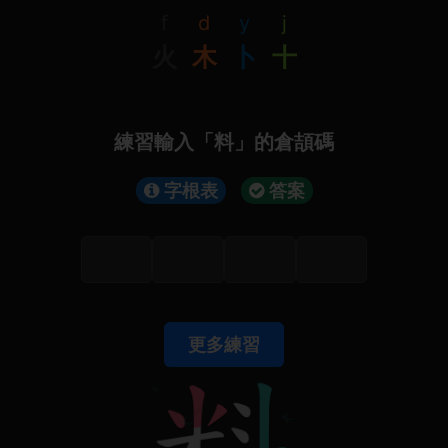
f
d
y
j
火
木
卜
十
練習輸入「料」的倉頡碼
字根表
答案
更多練習