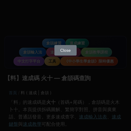
倉頡練習
速成練習
Close
倉頡輸入法
速成輸入法教學
倉頡教學課程
中文打字平台
工具
《中小學生學倉頡》限時優惠
【料】速成碼 火十 — 倉頡碼查詢
首頁
料 ( 速成 | 倉頡 )
「料」的速成碼是
火十
（首碼+尾碼），倉頡碼是火木
卜十。本頁提供拆碼圖解、繁簡字對照、拼音與廣東
話、普通話發音。更多速成查字、
速成輸入法表
、
速成
鍵盤
與
速成教學
可配合使用。