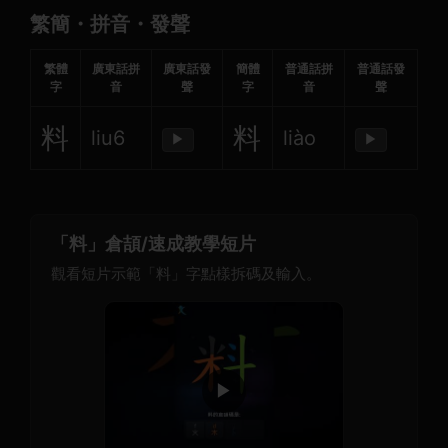
繁簡・拼音・發聲
繁體
廣東話拼
廣東話發
簡體
普通話拼
普通話發
字
音
聲
字
音
聲
料
料
liu6
liào
▶
▶
「料」倉頡/速成教學短片
觀看短片示範「料」字點樣拆碼及輸入。
▶