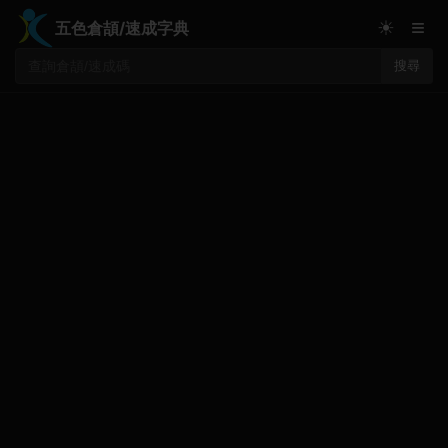
≡
☀
五色倉頡/速成字典
搜尋