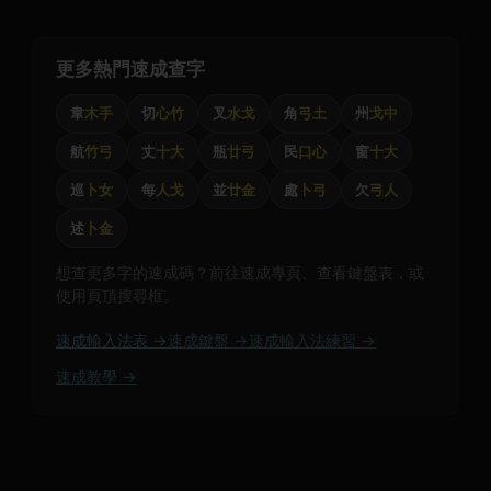
更多熱門速成查字
韋
木手
切
心竹
叉
水戈
角
弓土
州
戈中
航
竹弓
丈
十大
瓶
廿弓
民
口心
窗
十大
巡
卜女
每
人戈
並
廿金
處
卜弓
欠
弓人
述
卜金
想查更多字的速成碼？前往速成專頁、查看鍵盤表，或
使用頁頂搜尋框。
速成輸入法表 →
速成鍵盤 →
速成輸入法練習 →
速成教學 →