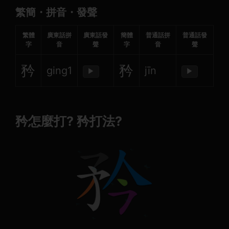
繁簡・拼音・發聲
繁體
廣東話拼
廣東話發
簡體
普通話拼
普通話發
字
音
聲
字
音
聲
矜
矜
ging1
jīn
▶
▶
矜怎麼打? 矜打法?