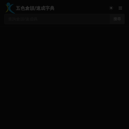
≡
☀
五色倉頡/速成字典
搜尋