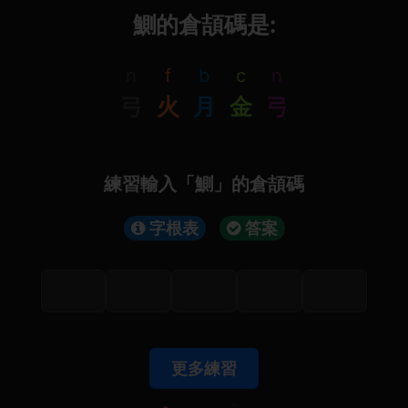
鰂的倉頡碼是:
n
f
b
c
n
弓
火
月
金
弓
練習輸入「鰂」的倉頡碼
字根表
答案
更多練習