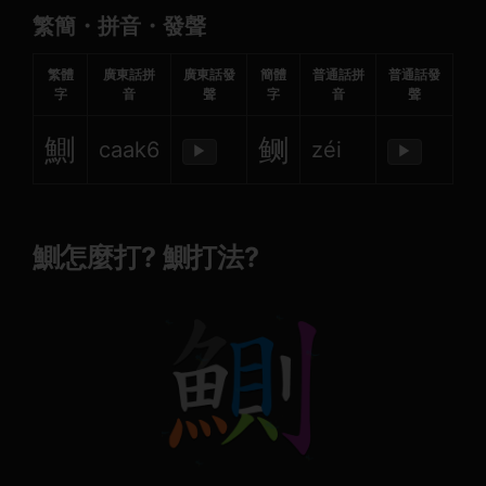
繁簡・拼音・發聲
繁體
廣東話拼
廣東話發
簡體
普通話拼
普通話發
字
音
聲
字
音
聲
鰂
鲗
caak6
zéi
▶
▶
鰂怎麼打? 鰂打法?