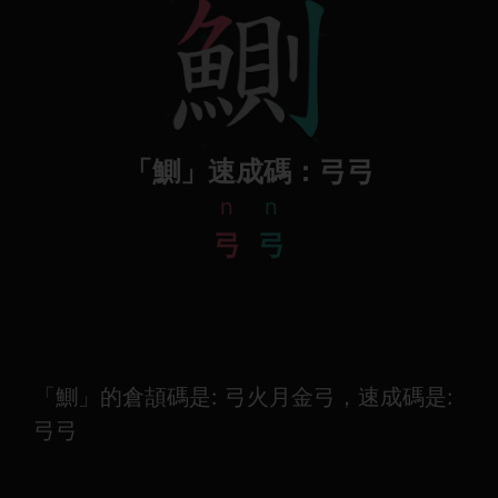
「鰂」速成碼：弓弓
n
n
弓
弓
「鰂」的倉頡碼是: 弓火月金弓，速成碼是:
弓弓