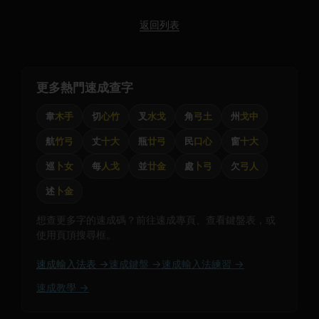
返回列表
更多熱門速成查字
韋
木手
切
心竹
叉
水戈
角
弓土
州
戈中
航
竹弓
丈
十大
瓶
廿弓
民
口心
窗
十大
巡
卜女
每
人戈
並
廿金
處
卜弓
欠
弓人
述
卜金
想查更多字的速成碼？前往速成專頁、查看鍵盤表，或
使用頁頂搜尋框。
速成輸入法表 →
速成鍵盤 →
速成輸入法練習 →
速成教學 →