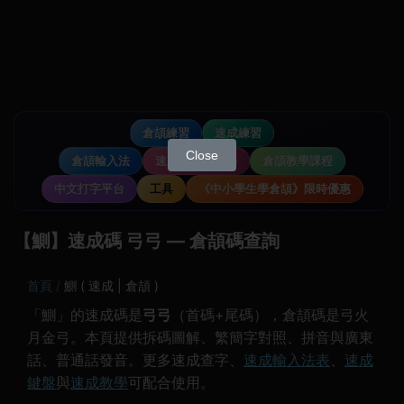
倉頡練習
速成練習
Close
倉頡輸入法
速成輸入法教學
倉頡教學課程
中文打字平台
工具
《中小學生學倉頡》限時優惠
【鰂】速成碼 弓弓 — 倉頡碼查詢
首頁
鰂 ( 速成 | 倉頡 )
「鰂」的速成碼是
弓弓
（首碼+尾碼），倉頡碼是弓火
月金弓。本頁提供拆碼圖解、繁簡字對照、拼音與廣東
話、普通話發音。更多速成查字、
速成輸入法表
、
速成
鍵盤
與
速成教學
可配合使用。