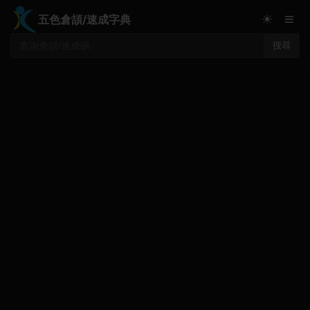
≡
☀
五色倉頡/速成字典
搜尋