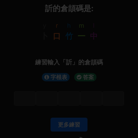
訢的倉頡碼是:
y
r
h
m
l
卜
口
竹
一
中
練習輸入「訢」的倉頡碼
字根表
答案
更多練習