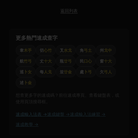
返回列表
更多熱門速成查字
韋
木手
切
心竹
叉
水戈
角
弓土
州
戈中
航
竹弓
丈
十大
瓶
廿弓
民
口心
窗
十大
巡
卜女
每
人戈
並
廿金
處
卜弓
欠
弓人
述
卜金
想查更多字的速成碼？前往速成專頁、查看鍵盤表，或
使用頁頂搜尋框。
速成輸入法表 →
速成鍵盤 →
速成輸入法練習 →
速成教學 →