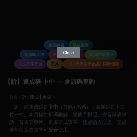
倉頡練習
速成練習
Close
倉頡輸入法
速成輸入法教學
倉頡教學課程
中文打字平台
工具
《中小學生學倉頡》限時優惠
【訢】速成碼 卜中 — 倉頡碼查詢
首頁
訢 ( 速成 | 倉頡 )
「訢」的速成碼是
卜中
（首碼+尾碼），倉頡碼是卜口
竹一中。本頁提供拆碼圖解、繁簡字對照、拼音與廣東
話、普通話發音。更多速成查字、
速成輸入法表
、
速成
鍵盤
與
速成教學
可配合使用。