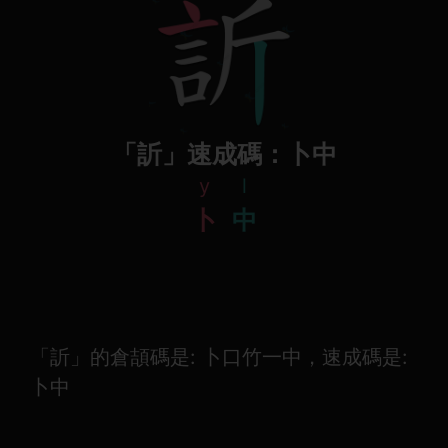
「訢」速成碼：卜中
y
l
卜
中
「訢」的倉頡碼是: 卜口竹一中，速成碼是:
卜中