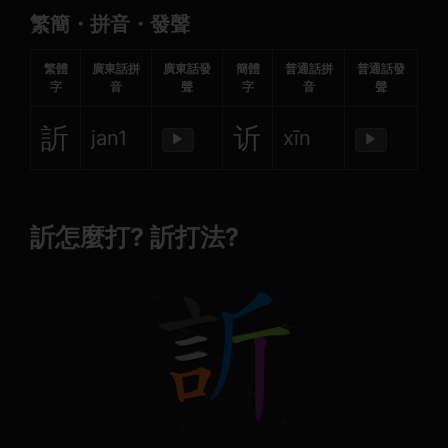
繁簡・拼音・發聲
繁體
廣東話拼
廣東話發
簡體
普通話拼
普通話發
字
音
聲
字
音
聲
訢
䜣
jan1
xīn
▶
▶
訢怎麼打? 訢打法?