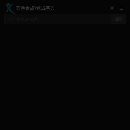
≡
☀
五色倉頡/速成字典
搜尋