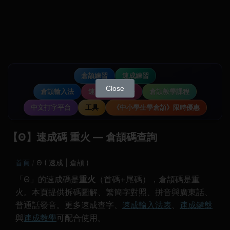
倉頡練習
速成練習
Close
倉頡輸入法
速成輸入法教學
倉頡教學課程
中文打字平台
工具
《中小學生學倉頡》限時優惠
【Θ】速成碼 重火 — 倉頡碼查詢
首頁
Θ ( 速成 | 倉頡 )
「Θ」的速成碼是
重火
（首碼+尾碼），倉頡碼是重
火。本頁提供拆碼圖解、繁簡字對照、拼音與廣東話、
普通話發音。更多速成查字、
速成輸入法表
、
速成鍵盤
與
速成教學
可配合使用。