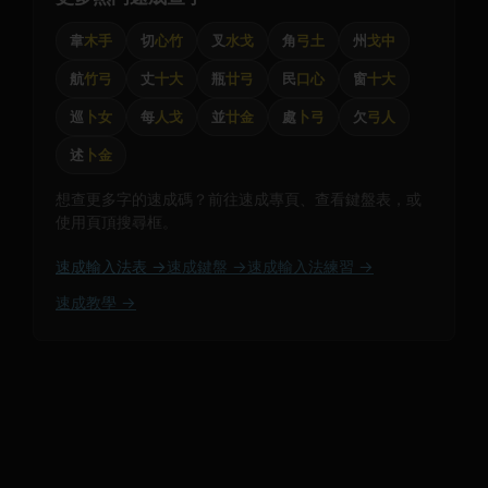
韋
木手
切
心竹
叉
水戈
角
弓土
州
戈中
航
竹弓
丈
十大
瓶
廿弓
民
口心
窗
十大
巡
卜女
每
人戈
並
廿金
處
卜弓
欠
弓人
述
卜金
想查更多字的速成碼？前往速成專頁、查看鍵盤表，或
使用頁頂搜尋框。
速成輸入法表 →
速成鍵盤 →
速成輸入法練習 →
速成教學 →