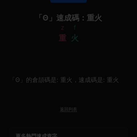
「Θ」速成碼：重火
z
f
重
火
「Θ」的倉頡碼是: 重火，速成碼是: 重火
返回列表
更多熱門速成查字