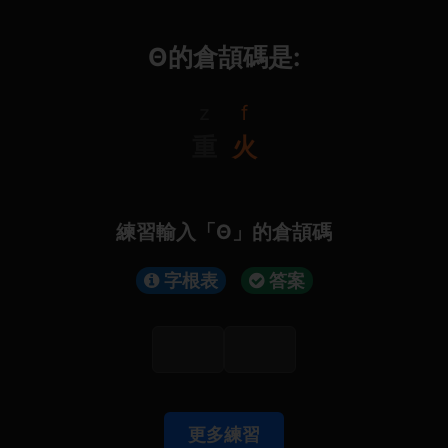
Θ的倉頡碼是:
z
f
重
火
練習輸入「Θ」的倉頡碼
字根表
答案
更多練習