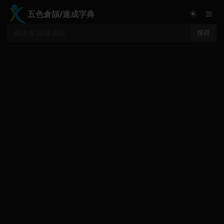
≡
☀
五色倉頡/速成字典
搜尋