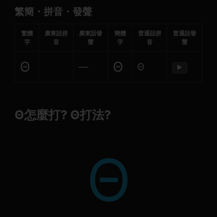
繁簡・拼音・發聲
繁體
廣東話拼
廣東話發
簡體
普通話拼
普通話發
字
音
聲
字
音
聲
Θ
Θ
—
Θ
▶
Θ怎麼打? Θ打法?
Θ