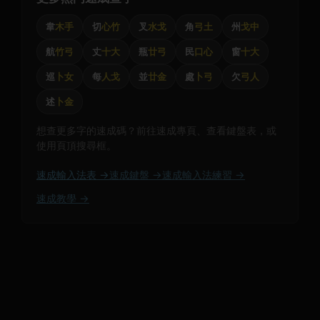
韋
木手
切
心竹
叉
水戈
角
弓土
州
戈中
航
竹弓
丈
十大
瓶
廿弓
民
口心
窗
十大
巡
卜女
每
人戈
並
廿金
處
卜弓
欠
弓人
述
卜金
想查更多字的速成碼？前往速成專頁、查看鍵盤表，或
使用頁頂搜尋框。
速成輸入法表 →
速成鍵盤 →
速成輸入法練習 →
速成教學 →