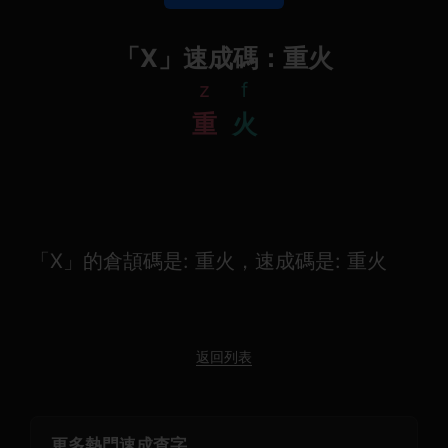
「Χ」速成碼：重火
z
f
重
火
「Χ」的倉頡碼是: 重火，速成碼是: 重火
返回列表
更多熱門速成查字