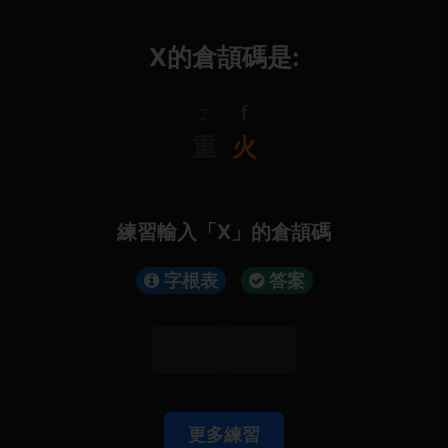
Χ的倉頡碼是:
z
f
重
火
練習輸入「Χ」的倉頡碼
字根表
答案
更多練習