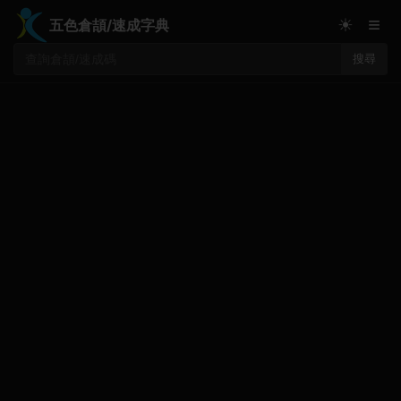
≡
☀
五色倉頡/速成字典
搜尋