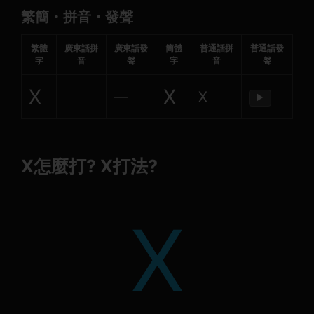
繁簡・拼音・發聲
繁體
廣東話拼
廣東話發
簡體
普通話拼
普通話發
字
音
聲
字
音
聲
Χ
Χ
—
Χ
▶
Χ怎麼打? Χ打法?
Χ