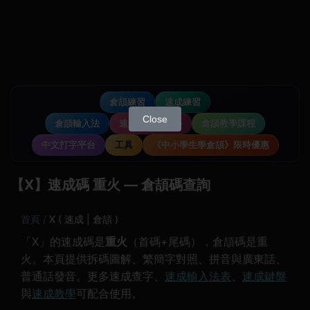
倉頡練習
速成練習
Close
倉頡輸入法
速成輸入法教學
倉頡教學課程
中文打字平台
工具
《中小學生學倉頡》限時優惠
【Χ】速成碼 重火 — 倉頡碼查詢
首頁
Χ ( 速成 | 倉頡 )
「Χ」的速成碼是
重火
（首碼+尾碼），倉頡碼是重
火。本頁提供拆碼圖解、繁簡字對照、拼音與廣東話、
普通話發音。更多速成查字、
速成輸入法表
、
速成鍵盤
與
速成教學
可配合使用。