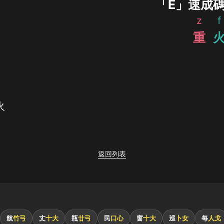
「Ε」速成
z
f
重
火
返回列表
航
竹弓
丈
十大
瓶
廿弓
民
口心
窗
十大
巡
卜女
每
人戈