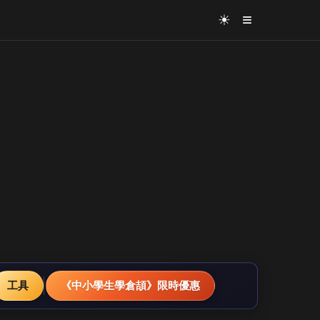
≡
☀
工具
《中小學生學倉頡》限時優惠