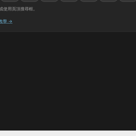
或使用頁頂搜尋框。
教學 →