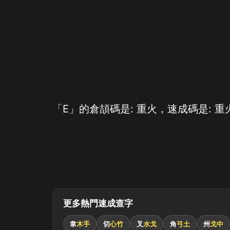
「Ε」的倉頡碼是: 重火，速成碼是: 重
更多熱門速成查字
韋
木手
切
心竹
叉
水戈
角
弓土
州
戈中