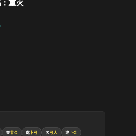
碼：重火
火
並
廿金
處
卜弓
欠
弓人
述
卜金