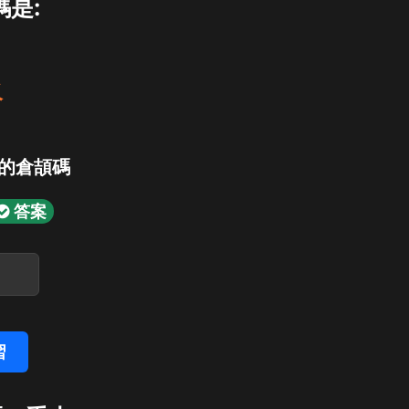
碼是:
火
的倉頡碼
答案
習