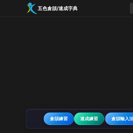
五色倉頡/速成字典
倉頡練習
速成練習
倉頡輸入