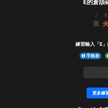
Ε的倉頡
z
f
重
練習輸入「Ε」
字根表
更多練