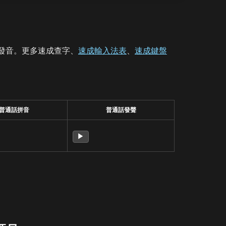
發音。更多速成查字、
速成輸入法表
、
速成鍵盤
普通話拼音
普通話發聲
▶