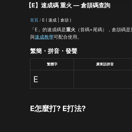
【Ε】速成碼 重火 — 倉頡碼查詢
首頁
Ε ( 速成 | 倉頡 )
「Ε」的速成碼是
重火
（首碼+尾碼），倉頡碼是
與
速成教學
可配合使用。
繁簡・拼音・發聲
繁體字
廣東話拼音
Ε
Ε怎麼打? Ε打法?