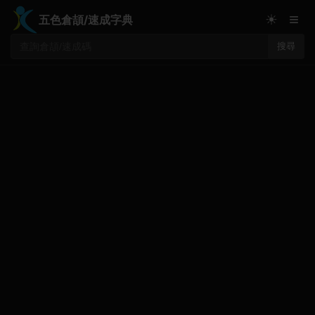
≡
☀
五色倉頡/速成字典
搜尋