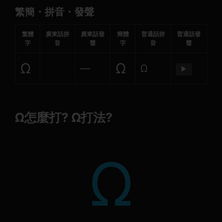
繁簡・拼音・發聲
繁體
廣東話拼
廣東話發
簡體
普通話拼
普通話發
字
音
聲
字
音
聲
Ω
Ω
—
Ω
▶
Ω怎麼打? Ω打法?
Ω