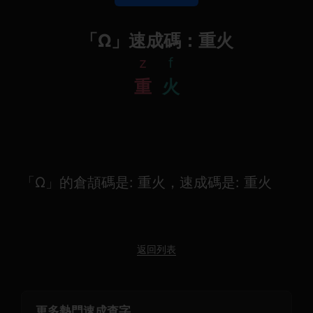
「Ω」速成碼：重火
z
f
重
火
「Ω」的倉頡碼是: 重火，速成碼是: 重火
返回列表
更多熱門速成查字