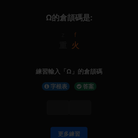
Ω的倉頡碼是:
z
f
重
火
練習輸入「Ω」的倉頡碼
字根表
答案
更多練習