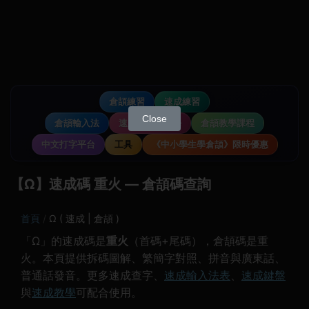
倉頡練習
速成練習
Close
倉頡輸入法
速成輸入法教學
倉頡教學課程
中文打字平台
工具
《中小學生學倉頡》限時優惠
【Ω】速成碼 重火 — 倉頡碼查詢
首頁
Ω ( 速成 | 倉頡 )
「Ω」的速成碼是
重火
（首碼+尾碼），倉頡碼是重
火。本頁提供拆碼圖解、繁簡字對照、拼音與廣東話、
普通話發音。更多速成查字、
速成輸入法表
、
速成鍵盤
與
速成教學
可配合使用。