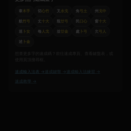
韋
木手
切
心竹
叉
水戈
角
弓土
州
戈中
航
竹弓
丈
十大
瓶
廿弓
民
口心
窗
十大
巡
卜女
每
人戈
並
廿金
處
卜弓
欠
弓人
述
卜金
想查更多字的速成碼？前往速成專頁、查看鍵盤表，或
使用頁頂搜尋框。
速成輸入法表 →
速成鍵盤 →
速成輸入法練習 →
速成教學 →