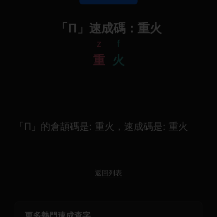
「Π」速成碼：重火
z
f
重
火
「Π」的倉頡碼是: 重火，速成碼是: 重火
返回列表
更多熱門速成查字