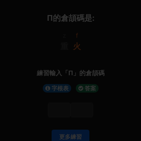
Π的倉頡碼是:
z
f
重
火
練習輸入「Π」的倉頡碼
字根表
答案
更多練習