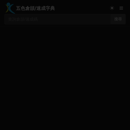
≡
☀
五色倉頡/速成字典
搜尋