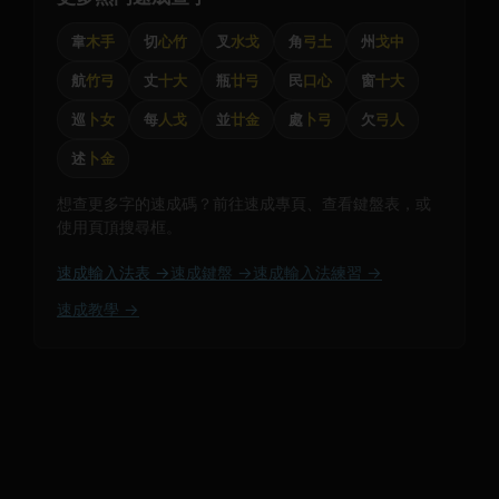
韋
木手
切
心竹
叉
水戈
角
弓土
州
戈中
航
竹弓
丈
十大
瓶
廿弓
民
口心
窗
十大
巡
卜女
每
人戈
並
廿金
處
卜弓
欠
弓人
述
卜金
想查更多字的速成碼？前往速成專頁、查看鍵盤表，或
使用頁頂搜尋框。
速成輸入法表 →
速成鍵盤 →
速成輸入法練習 →
速成教學 →