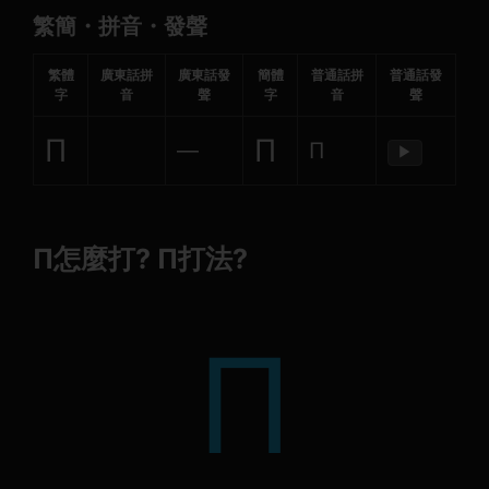
繁簡・拼音・發聲
繁體
廣東話拼
廣東話發
簡體
普通話拼
普通話發
字
音
聲
字
音
聲
Π
Π
—
Π
▶
Π怎麼打? Π打法?
Π