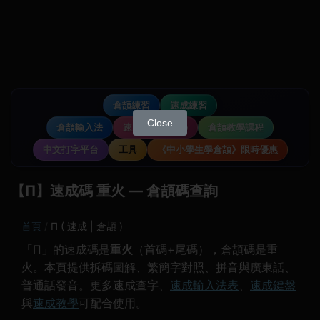
倉頡練習
速成練習
Close
倉頡輸入法
速成輸入法教學
倉頡教學課程
中文打字平台
工具
《中小學生學倉頡》限時優惠
【Π】速成碼 重火 — 倉頡碼查詢
首頁
Π ( 速成 | 倉頡 )
「Π」的速成碼是
重火
（首碼+尾碼），倉頡碼是重
火。本頁提供拆碼圖解、繁簡字對照、拼音與廣東話、
普通話發音。更多速成查字、
速成輸入法表
、
速成鍵盤
與
速成教學
可配合使用。