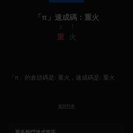
「π」速成碼：重火
z
f
重
火
「π」的倉頡碼是: 重火，速成碼是: 重火
返回列表
更多熱門速成查字