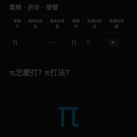
繁簡・拼音・發聲
繁體
廣東話拼
廣東話發
簡體
普通話拼
普通話發
字
音
聲
字
音
聲
π
π
—
π
▶
π怎麼打? π打法?
π