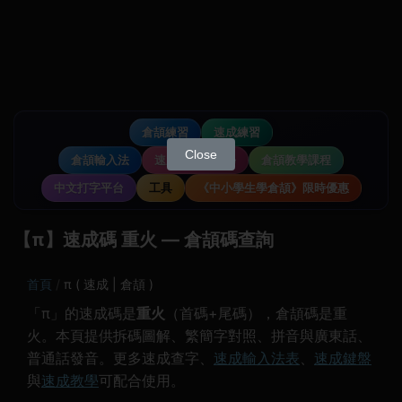
倉頡練習
速成練習
Close
倉頡輸入法
速成輸入法教學
倉頡教學課程
中文打字平台
工具
《中小學生學倉頡》限時優惠
【π】速成碼 重火 — 倉頡碼查詢
首頁
π ( 速成 | 倉頡 )
「π」的速成碼是
重火
（首碼+尾碼），倉頡碼是重
火。本頁提供拆碼圖解、繁簡字對照、拼音與廣東話、
普通話發音。更多速成查字、
速成輸入法表
、
速成鍵盤
與
速成教學
可配合使用。