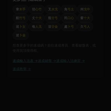
韋
木手
切
心竹
叉
水戈
角
弓土
州
戈中
航
竹弓
丈
十大
瓶
廿弓
民
口心
窗
十大
巡
卜女
每
人戈
並
廿金
處
卜弓
欠
弓人
述
卜金
想查更多字的速成碼？前往速成專頁、查看鍵盤表，或
使用頁頂搜尋框。
速成輸入法表 →
速成鍵盤 →
速成輸入法練習 →
速成教學 →