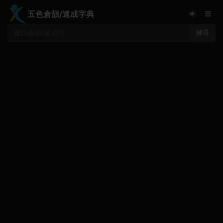
≡
☀
五色倉頡/速成字典
搜尋