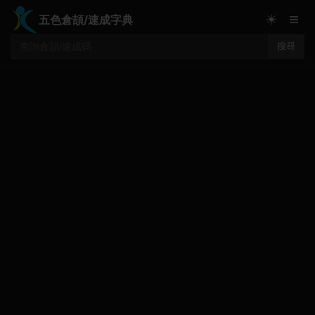
≡
☀
五色倉頡/速成字典
搜尋