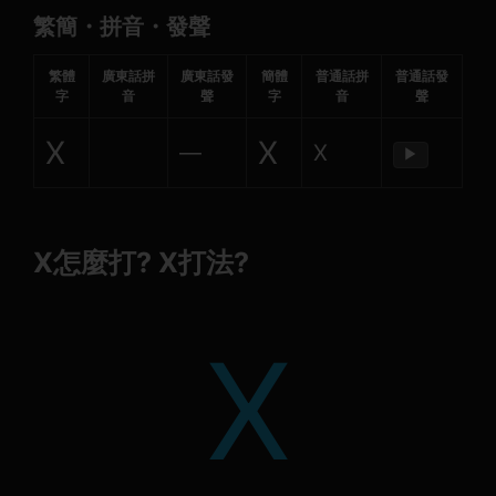
繁簡・拼音・發聲
繁體
廣東話拼
廣東話發
簡體
普通話拼
普通話發
字
音
聲
字
音
聲
Х
Х
—
Х
▶
Х怎麼打? Х打法?
Х