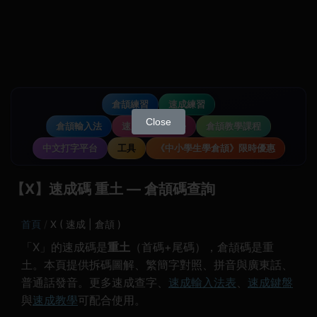
倉頡練習
速成練習
Close
倉頡輸入法
速成輸入法教學
倉頡教學課程
中文打字平台
工具
《中小學生學倉頡》限時優惠
【Х】速成碼 重土 — 倉頡碼查詢
首頁
Х ( 速成 | 倉頡 )
「Х」的速成碼是
重土
（首碼+尾碼），倉頡碼是重
土。本頁提供拆碼圖解、繁簡字對照、拼音與廣東話、
普通話發音。更多速成查字、
速成輸入法表
、
速成鍵盤
與
速成教學
可配合使用。