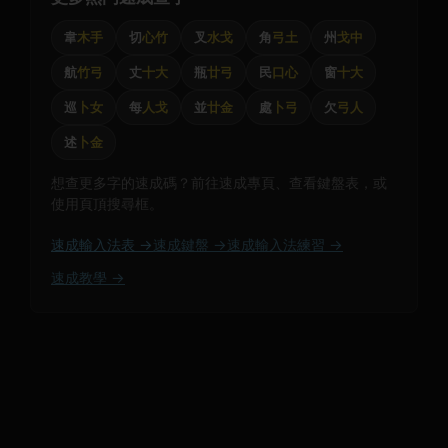
韋
木手
切
心竹
叉
水戈
角
弓土
州
戈中
航
竹弓
丈
十大
瓶
廿弓
民
口心
窗
十大
巡
卜女
每
人戈
並
廿金
處
卜弓
欠
弓人
述
卜金
想查更多字的速成碼？前往速成專頁、查看鍵盤表，或
使用頁頂搜尋框。
速成輸入法表 →
速成鍵盤 →
速成輸入法練習 →
速成教學 →