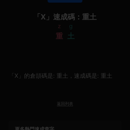
「Х」速成碼：重土
z
g
重
土
「Х」的倉頡碼是: 重土，速成碼是: 重土
返回列表
更多熱門速成查字