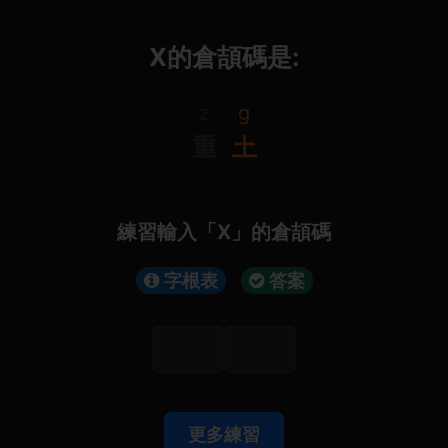
Х的倉頡碼是:
z
g
重
土
練習輸入「Х」的倉頡碼
字根表
答案
更多練習