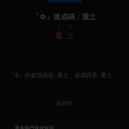
「Ф」速成碼：重土
z
g
重
土
「Ф」的倉頡碼是: 重土，速成碼是: 重土
返回列表
更多熱門速成查字