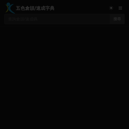
≡
☀
五色倉頡/速成字典
搜尋