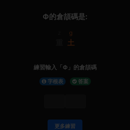
Ф的倉頡碼是:
z
g
重
土
練習輸入「Ф」的倉頡碼
字根表
答案
更多練習