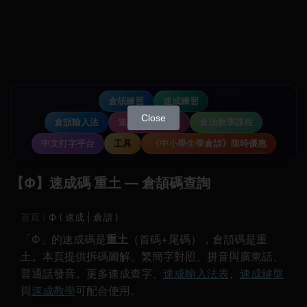
倉頡練習
速成練習
Close
倉頡輸入法
速成輸入法教學
倉頡教學課程
中文打字平台
工具
《中小學生學倉頡》限時優惠
【Ф】速成碼 重土 — 倉頡碼查詢
首頁
Ф ( 速成 | 倉頡 )
「Ф」的速成碼是
重土
（首碼+尾碼），倉頡碼是重
土。本頁提供拆碼圖解、繁簡字對照、拼音與廣東話、
普通話發音。更多速成查字、
速成輸入法表
、
速成鍵盤
與
速成教學
可配合使用。