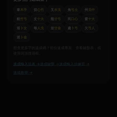
韋
木手
切
心竹
叉
水戈
角
弓土
州
戈中
航
竹弓
丈
十大
瓶
廿弓
民
口心
窗
十大
巡
卜女
每
人戈
並
廿金
處
卜弓
欠
弓人
述
卜金
想查更多字的速成碼？前往速成專頁、查看鍵盤表，或
使用頁頂搜尋框。
速成輸入法表 →
速成鍵盤 →
速成輸入法練習 →
速成教學 →