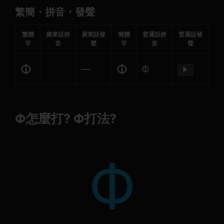
繁簡・拼音・發聲
繁體
廣東話拼
廣東話發
簡體
普通話拼
普通話發
字
音
聲
字
音
聲
Ф
Ф
—
Ф
▶
Ф怎麼打? Ф打法?
Ф