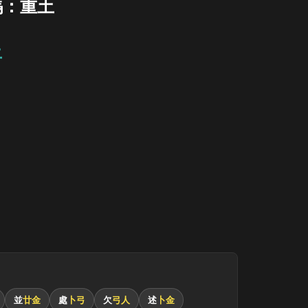
碼：重土
土
並
廿金
處
卜弓
欠
弓人
述
卜金