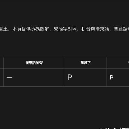
重土。本頁提供拆碼圖解、繁簡字對照、拼音與廣東話、普通話
廣東話發聲
簡體字
Р
—
Р