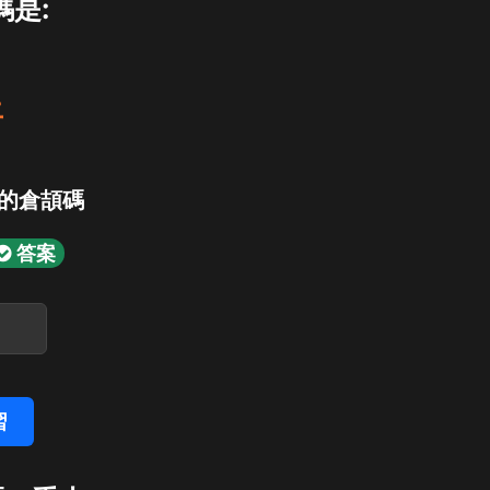
碼是:
土
」的倉頡碼
答案
習