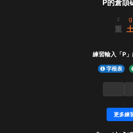
Р的倉頡
z
g
重
練習輸入「Р
字根表
更多練