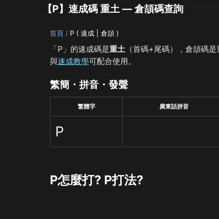
【Р】速成碼 重土 — 倉頡碼查詢
首頁
Р ( 速成 | 倉頡 )
「Р」的速成碼是
重土
（首碼+尾碼），倉頡碼是
與
速成教學
可配合使用。
繁簡・拼音・發聲
繁體字
廣東話拼音
Р
Р怎麼打? Р打法?