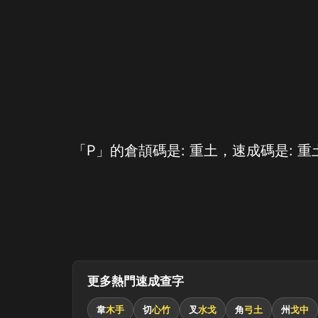
「Р」的倉頡碼是: 重土，速成碼是: 重
更多熱門速成查字
韋
木手
切
心竹
叉
水戈
角
弓土
州
戈中