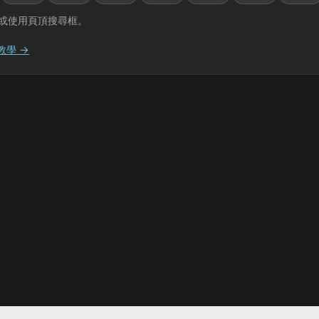
或使用頁頂搜尋框。
教學 →