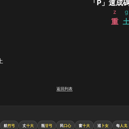
「Р」速成
z
g
重
土
返回列表
航
竹弓
丈
十大
瓶
廿弓
民
口心
窗
十大
巡
卜女
每
人戈