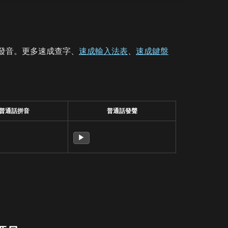
發音。更多速成查字、
速成輸入法表
、
速成鍵盤
普通話拼音
普通話發聲
▶