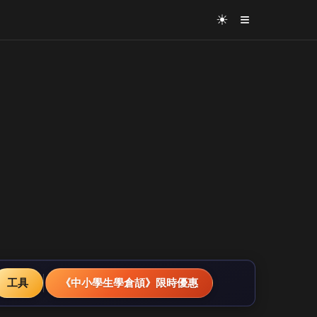
≡
☀
工具
《中小學生學倉頡》限時優惠