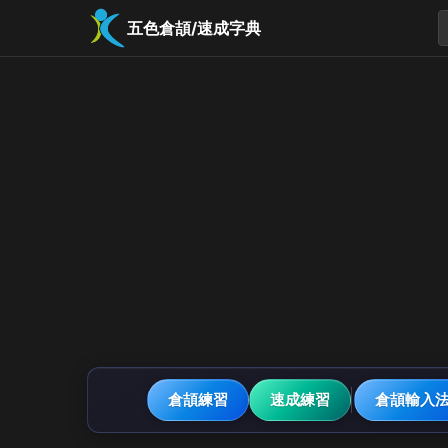
五色倉頡/速成字典
倉頡練習
速成練習
倉頡輸入