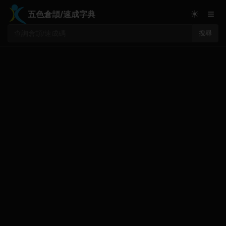
≡
☀
五色倉頡/速成字典
搜尋