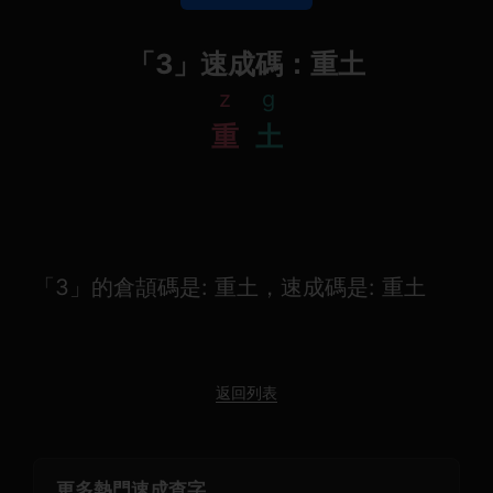
「З」速成碼：重土
z
g
重
土
「З」的倉頡碼是: 重土，速成碼是: 重土
返回列表
更多熱門速成查字