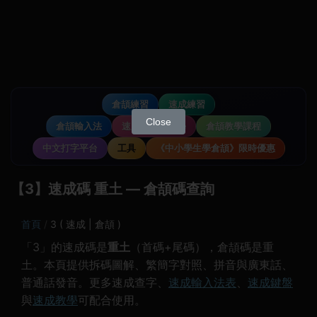
倉頡練習
速成練習
Close
倉頡輸入法
速成輸入法教學
倉頡教學課程
中文打字平台
工具
《中小學生學倉頡》限時優惠
【З】速成碼 重土 — 倉頡碼查詢
首頁
З ( 速成 | 倉頡 )
「З」的速成碼是
重土
（首碼+尾碼），倉頡碼是重
土。本頁提供拆碼圖解、繁簡字對照、拼音與廣東話、
普通話發音。更多速成查字、
速成輸入法表
、
速成鍵盤
與
速成教學
可配合使用。