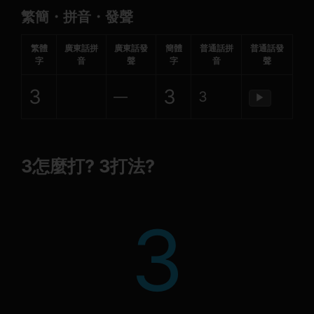
繁簡・拼音・發聲
繁體
廣東話拼
廣東話發
簡體
普通話拼
普通話發
字
音
聲
字
音
聲
З
З
—
З
▶
З怎麼打? З打法?
З