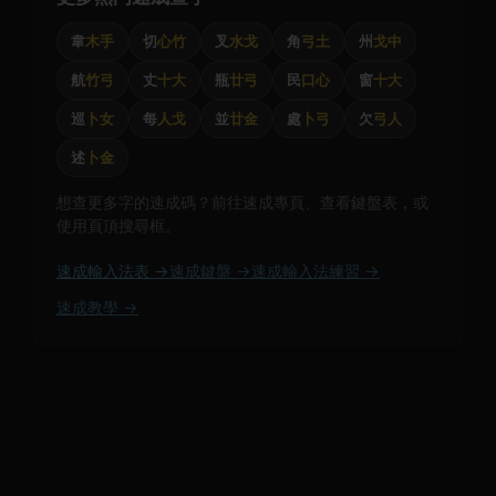
韋
木手
切
心竹
叉
水戈
角
弓土
州
戈中
航
竹弓
丈
十大
瓶
廿弓
民
口心
窗
十大
巡
卜女
每
人戈
並
廿金
處
卜弓
欠
弓人
述
卜金
想查更多字的速成碼？前往速成專頁、查看鍵盤表，或
使用頁頂搜尋框。
速成輸入法表 →
速成鍵盤 →
速成輸入法練習 →
速成教學 →