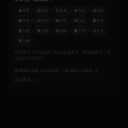
韋
木手
切
心竹
叉
水戈
角
弓土
州
戈中
航
竹弓
丈
十大
瓶
廿弓
民
口心
窗
十大
巡
卜女
每
人戈
並
廿金
處
卜弓
欠
弓人
述
卜金
想查更多字的速成碼？前往速成專頁、查看鍵盤表，或
使用頁頂搜尋框。
速成輸入法表 →
速成鍵盤 →
速成輸入法練習 →
速成教學 →