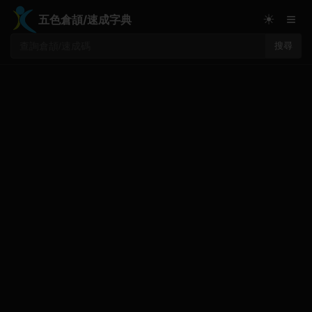
≡
☀
五色倉頡/速成字典
搜尋