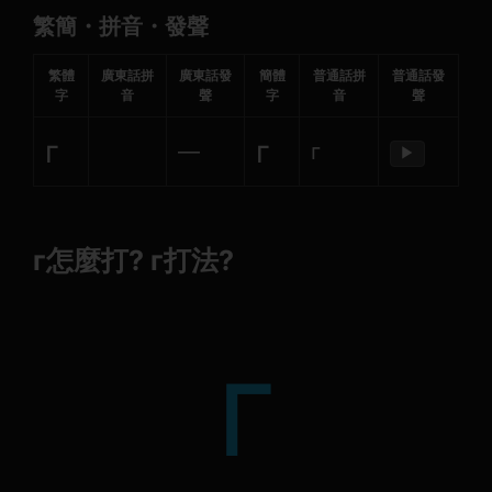
繁簡・拼音・發聲
繁體
廣東話拼
廣東話發
簡體
普通話拼
普通話發
字
音
聲
字
音
聲
г
г
—
г
▶
г怎麼打? г打法?
г