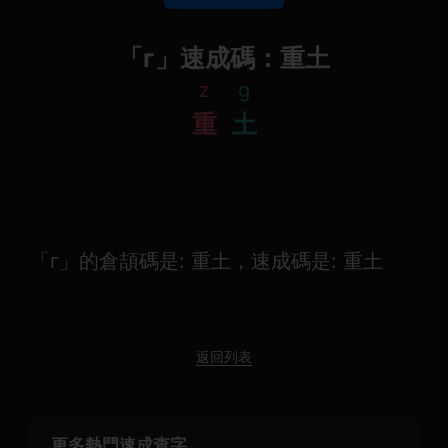
「г」速成碼：重土
z
g
重
土
「г」的倉頡碼是: 重土，速成碼是: 重土
返回列表
更多熱門速成查字