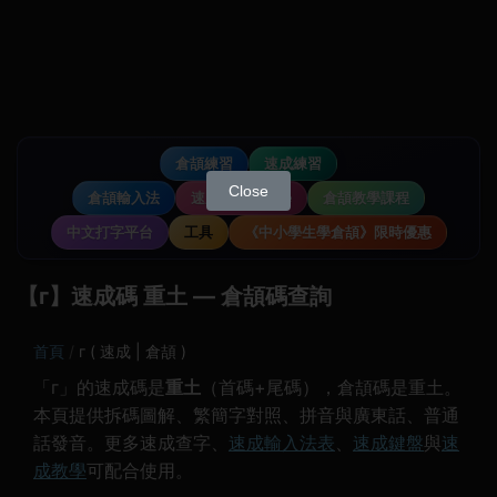
倉頡練習
速成練習
Close
倉頡輸入法
速成輸入法教學
倉頡教學課程
中文打字平台
工具
《中小學生學倉頡》限時優惠
【г】速成碼 重土 — 倉頡碼查詢
首頁
г ( 速成 | 倉頡 )
「г」的速成碼是
重土
（首碼+尾碼），倉頡碼是重土。
本頁提供拆碼圖解、繁簡字對照、拼音與廣東話、普通
話發音。更多速成查字、
速成輸入法表
、
速成鍵盤
與
速
成教學
可配合使用。