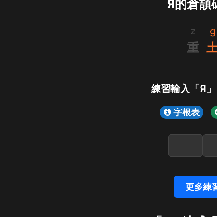
Я的倉頡
z
g
重
練習輸入「Я
字根表
更多練