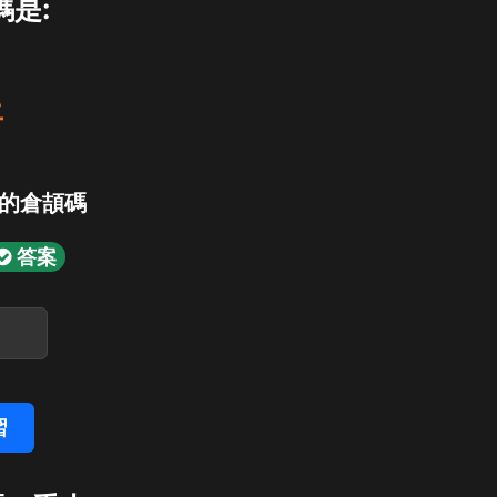
碼是:
土
」的倉頡碼
答案
習