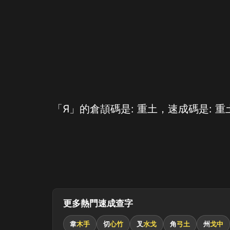
「Я」的倉頡碼是: 重土，速成碼是: 重
更多熱門速成查字
韋
木手
切
心竹
叉
水戈
角
弓土
州
戈中