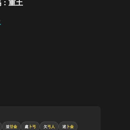
碼：重土
土
並
廿金
處
卜弓
欠
弓人
述
卜金