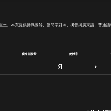
重土。本頁提供拆碼圖解、繁簡字對照、拼音與廣東話、普通話
廣東話發聲
簡體字
Я
—
Я