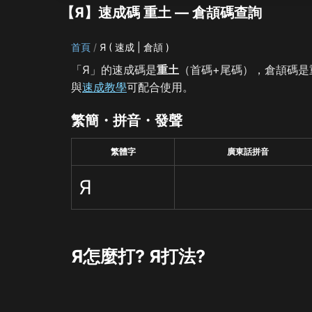
【Я】速成碼 重土 — 倉頡碼查詢
首頁
Я ( 速成 | 倉頡 )
「Я」的速成碼是
重土
（首碼+尾碼），倉頡碼是
與
速成教學
可配合使用。
繁簡・拼音・發聲
繁體字
廣東話拼音
Я
Я怎麼打? Я打法?