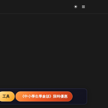
≡
☀
工具
《中小學生學倉頡》限時優惠