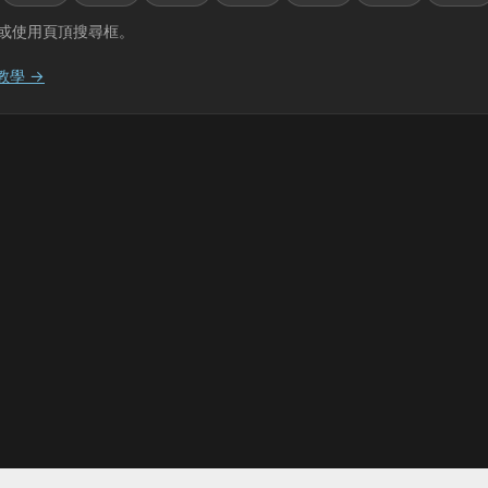
或使用頁頂搜尋框。
教學 →