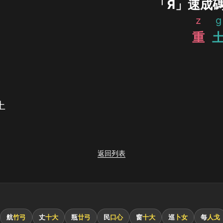
「Я」速成
z
g
重
土
返回列表
航
竹弓
丈
十大
瓶
廿弓
民
口心
窗
十大
巡
卜女
每
人戈