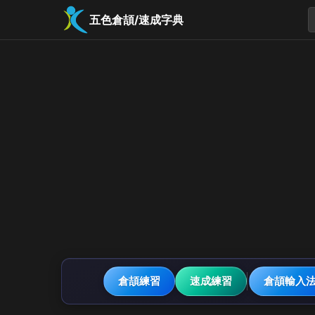
五色倉頡/速成字典
倉頡練習
速成練習
倉頡輸入