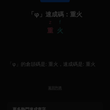
「φ」速成碼：重火
z
f
重
火
「φ」的倉頡碼是: 重火，速成碼是: 重火
返回列表
更多熱門速成查字