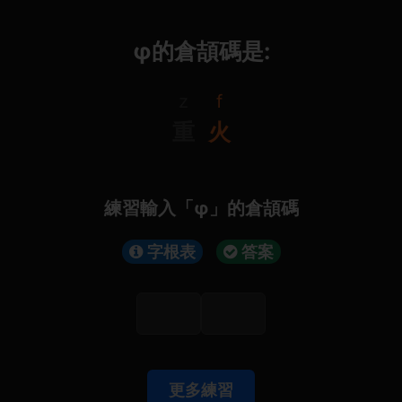
φ的倉頡碼是:
z
f
重
火
練習輸入「φ」的倉頡碼
字根表
答案
更多練習