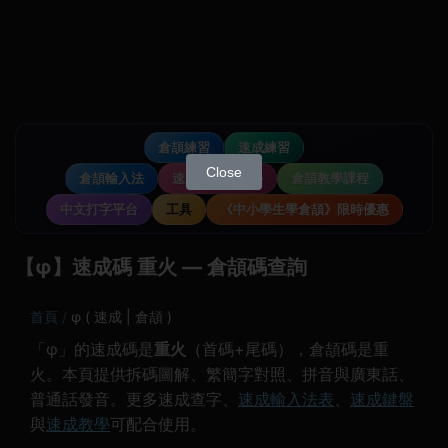
倉頡練習
速成練習
Close
倉頡輸入法
速成輸入法教學
倉頡教學課程
中文打字平台
工具
《中小學生學倉頡》限時優惠
【φ】速成碼 重火 — 倉頡碼查詢
首頁
φ ( 速成 | 倉頡 )
「φ」的速成碼是
重火
（首碼+尾碼），倉頡碼是重
火。本頁提供拆碼圖解、繁簡字對照、拼音與廣東話、
普通話發音。更多速成查字、
速成輸入法表
、
速成鍵盤
與
速成教學
可配合使用。