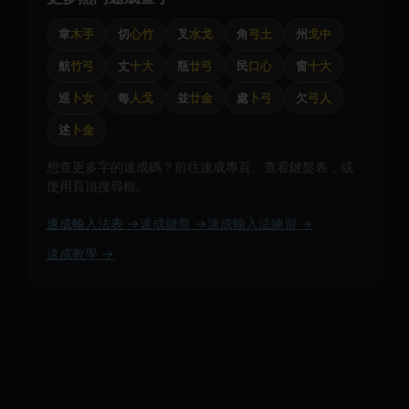
韋
木手
切
心竹
叉
水戈
角
弓土
州
戈中
航
竹弓
丈
十大
瓶
廿弓
民
口心
窗
十大
巡
卜女
每
人戈
並
廿金
處
卜弓
欠
弓人
述
卜金
想查更多字的速成碼？前往速成專頁、查看鍵盤表，或
使用頁頂搜尋框。
速成輸入法表 →
速成鍵盤 →
速成輸入法練習 →
速成教學 →