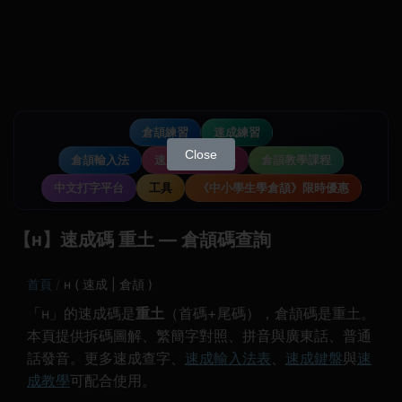
倉頡練習
速成練習
Close
倉頡輸入法
速成輸入法教學
倉頡教學課程
中文打字平台
工具
《中小學生學倉頡》限時優惠
【н】速成碼 重土 — 倉頡碼查詢
首頁
н ( 速成 | 倉頡 )
「н」的速成碼是
重土
（首碼+尾碼），倉頡碼是重土。
本頁提供拆碼圖解、繁簡字對照、拼音與廣東話、普通
話發音。更多速成查字、
速成輸入法表
、
速成鍵盤
與
速
成教學
可配合使用。