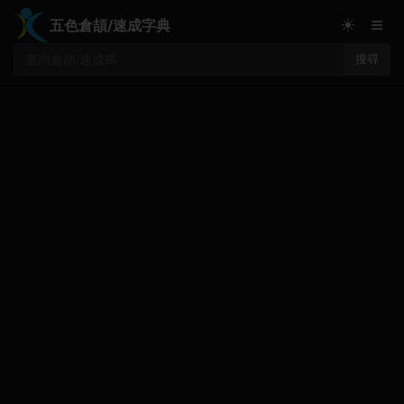
≡
☀
五色倉頡/速成字典
搜尋