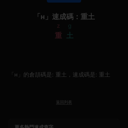
「н」速成碼：重土
z
g
重
土
「н」的倉頡碼是: 重土，速成碼是: 重土
返回列表
更多熱門速成查字