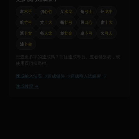
韋
木手
切
心竹
叉
水戈
角
弓土
州
戈中
航
竹弓
丈
十大
瓶
廿弓
民
口心
窗
十大
巡
卜女
每
人戈
並
廿金
處
卜弓
欠
弓人
述
卜金
想查更多字的速成碼？前往速成專頁、查看鍵盤表，或
使用頁頂搜尋框。
速成輸入法表 →
速成鍵盤 →
速成輸入法練習 →
速成教學 →