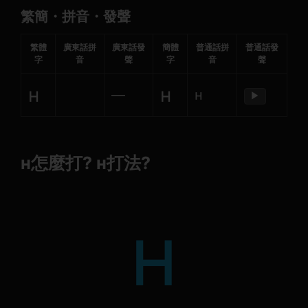
繁簡・拼音・發聲
繁體
廣東話拼
廣東話發
簡體
普通話拼
普通話發
字
音
聲
字
音
聲
н
н
—
н
▶
н怎麼打? н打法?
н