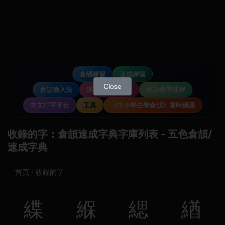
倉頡練習
速成練習
Close
倉頡輸入法
速成輸入法教學
倉頡教學課程
中文打字平台
工具
《中小學生學倉頡》限時優惠
收錄的字：倉頡速成字典字庫列表 - 五色倉頡/
速成字典
首頁
收錄的字
緤
緥
緦
緧