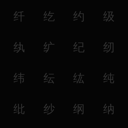
纤
纥
约
级
纨
纩
纪
纫
纬
纭
纮
纯
纰
纱
纲
纳