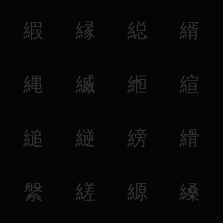
縀
縁
縂
縃
縄
縅
縆
縇
縋
縌
縍
縎
縏
縒
縓
縔