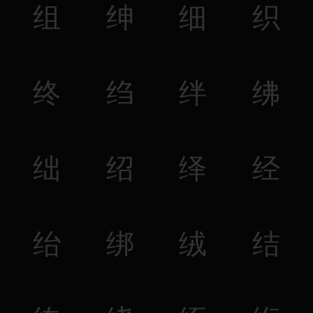
组
绅
细
织
终
绉
绊
绋
绌
绍
绎
经
绐
绑
绒
结