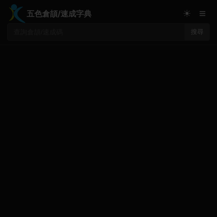
≡
☀
五色倉頡/速成字典
搜尋