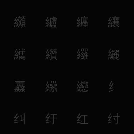
纐
纑
纒
纕
纗
纘
纙
纚
纛
纝
纞
纟
纠
纡
红
纣