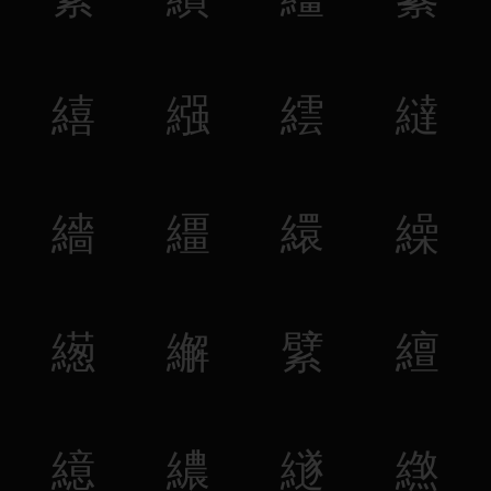
繥
繦
繧
繨
繬
繮
繯
繰
繱
繲
繴
繵
繶
繷
繸
繺