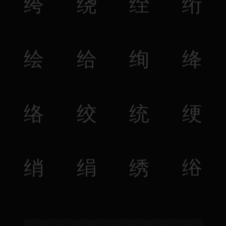
绔
绕
绖
绗
绘
给
绚
绛
络
绞
统
绠
绡
绢
绣
绤