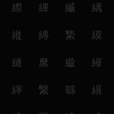
縩
縪
縬
縭
縰
縳
縶
縸
縺
縻
縼
繀
繂
繄
繇
繉