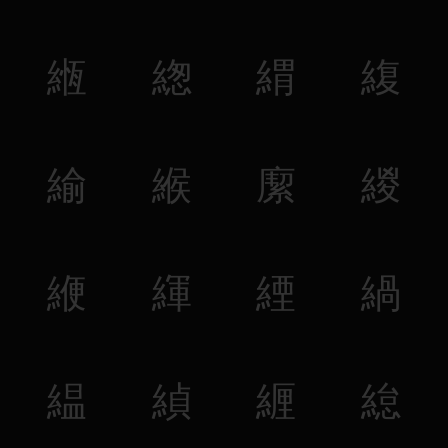
緪
緫
緭
緮
緰
緱
緳
緵
緶
緷
緸
緺
緼
緽
緾
緿