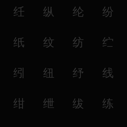
纴
纵
纶
纷
纸
纹
纺
纻
纼
纽
纾
线
绀
绁
绂
练