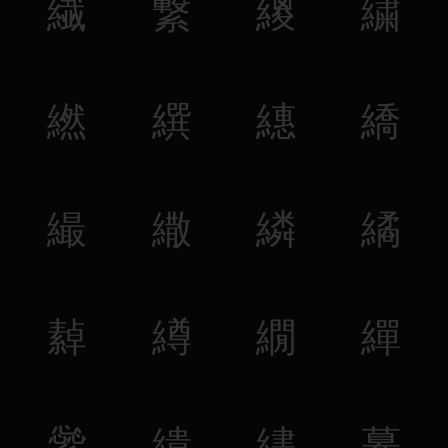
繊
繋
繌
繍
繎
繏
繐
繑
繓
繖
繗
繘
繛
繜
繝
繟
繠
繢
繣
繤