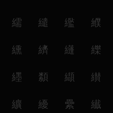
繻
繾
繿
纀
纁
纃
纄
纅
纆
纇
纈
纉
纊
纋
纍
纎