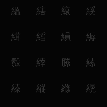
縕
縖
縗
縘
縙
縚
縜
縟
縠
縡
縢
縤
縥
縦
縧
縨