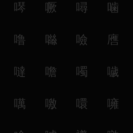
噖
噘
噚
噛
噜
噝
噞
噟
噠
噡
噣
噦
噧
噭
噮
噰