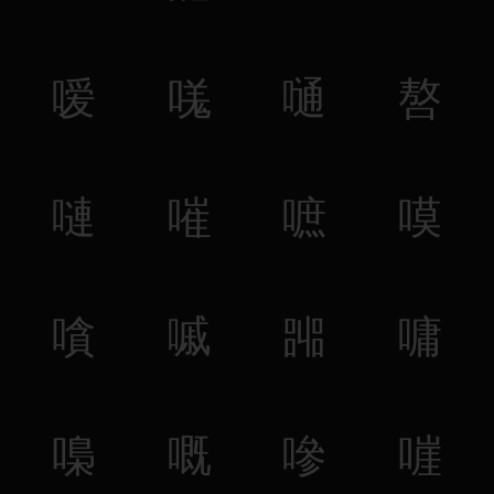
嗳
嗴
嗵
嗸
嗹
嗺
嗻
嗼
嗿
嘁
嘂
嘃
嘄
嘅
嘇
嘊