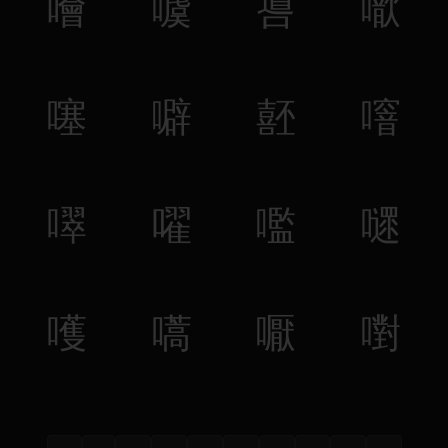
噲
噳
噵
噷
噻
噼
噽
噾
噿
嚁
嚂
嚃
嚄
嚆
嚈
嚉