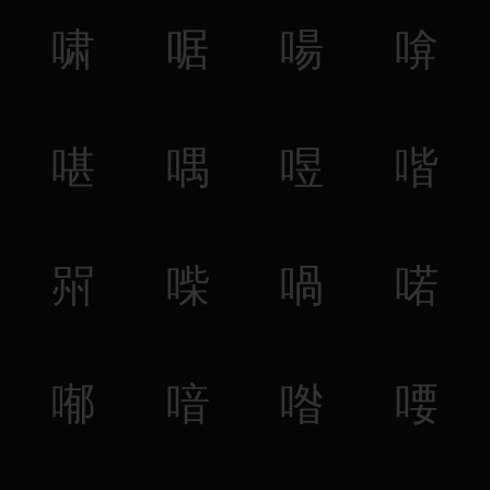
啸
啹
啺
啽
啿
喁
喅
喈
喌
喍
喎
喏
喐
喑
喒
喓