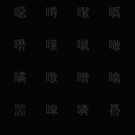
噁
噂
噄
噅
噆
噇
噈
噉
噊
噋
噌
噏
噐
噑
噒
噕