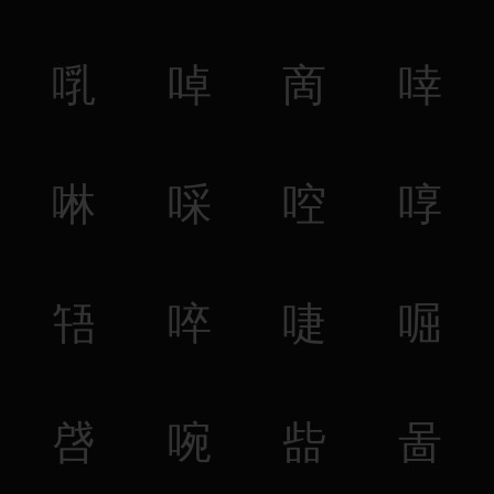
啂
啅
啇
啈
啉
啋
啌
啍
啎
啐
啑
啒
啔
啘
啙
啚