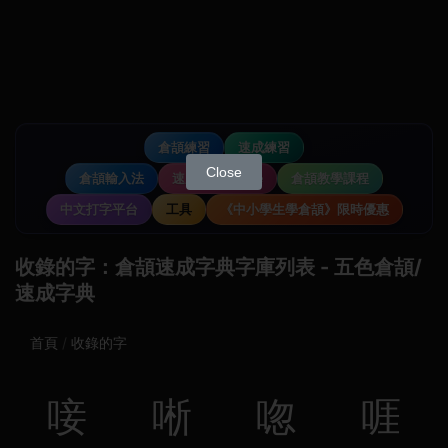
倉頡練習
速成練習
Close
倉頡輸入法
速成輸入法教學
倉頡教學課程
中文打字平台
工具
《中小學生學倉頡》限時優惠
收錄的字：倉頡速成字典字庫列表 - 五色倉頡/
速成字典
首頁
收錄的字
唼
唽
唿
啀