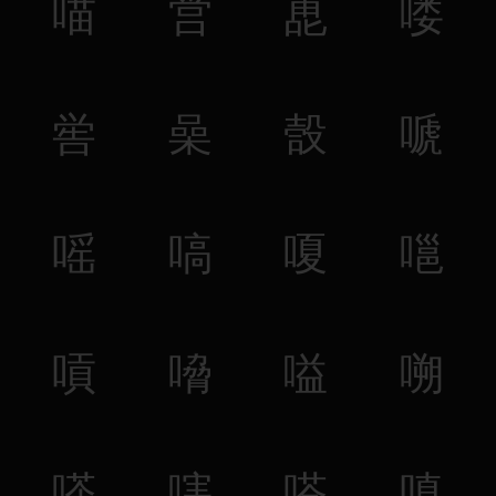
喵
営
喸
喽
喾
喿
嗀
嗁
嗂
嗃
嗄
嗈
嗊
嗋
嗌
嗍
嗏
嗐
嗒
嗔