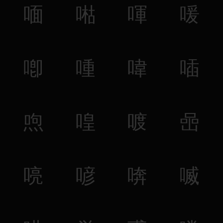
喕
喖
喗
喛
喞
喠
喡
喢
喣
喤
喥
喦
喨
喭
喯
喴