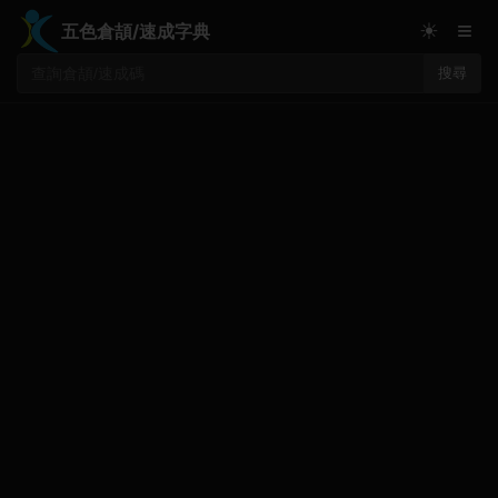
≡
☀
五色倉頡/速成字典
搜尋