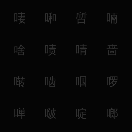
啛
啝
啠
啢
啥
啧
啨
啬
啭
啮
啯
啰
啴
啵
啶
啷