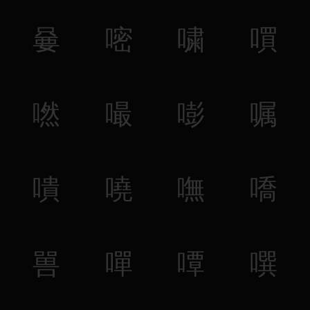
嘦
嘧
嘨
嘪
嘫
嘬
嘭
嘱
嘳
嘵
嘸
嘺
嘼
嘽
嘾
噀