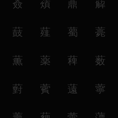
薟
薠
薡
薢
薣
薤
薥
薧
薫
薬
薭
薮
薱
薲
薳
薴
薵
薶
薷
薸