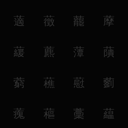
藡
藢
藣
藦
藧
藨
藫
藬
藭
藮
藯
藰
藱
藲
藳
藴