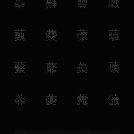
蘲
蘳
蘴
蘵
蘶
蘷
蘹
蘺
蘻
蘼
蘽
蘾
虀
虁
虂
虃