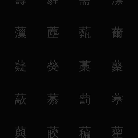
薻
薼
薽
薾
薿
藀
藁
藂
藃
藄
藅
藆
藇
藈
藊
藋