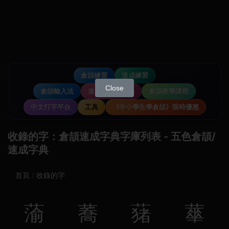
倉頡練習
速成練習
Close
倉頡輸入法
速成輸入法教學
倉頡教學課程
中文打字平台
工具
《中小學生學倉頡》限時優惠
收錄的字：倉頡速成字典字庫列表 - 五色倉頡/
速成字典
首頁
收錄的字
蕍
蕎
蕏
蕐