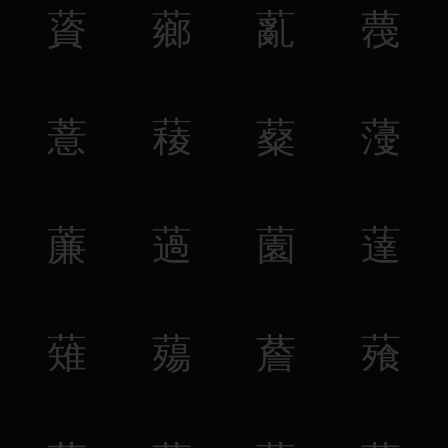
薋
薌
薍
薎
薏
薐
薒
薓
薕
薖
薗
薘
薙
薚
薝
薞