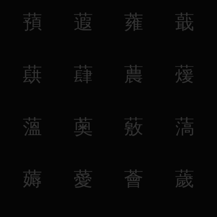
蕷
蕸
蕹
蕺
蕻
蕼
蕽
蕿
薀
薁
薂
薃
薅
薆
薈
薉