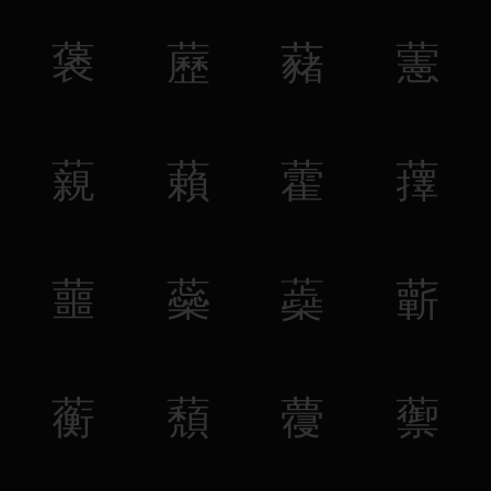
藵
藶
藸
藼
藽
藾
藿
蘀
蘁
蘂
蘃
蘄
蘅
蘈
蘉
蘌