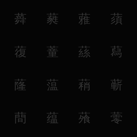
蕣
蕤
蕥
蕦
蕧
蕫
蕬
蕮
蕯
蕰
蕱
蕲
蕳
蕴
蕵
蕶