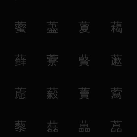
藌
藎
藑
藒
藓
藔
藖
藗
藘
藙
藚
藛
藜
藞
藟
藠