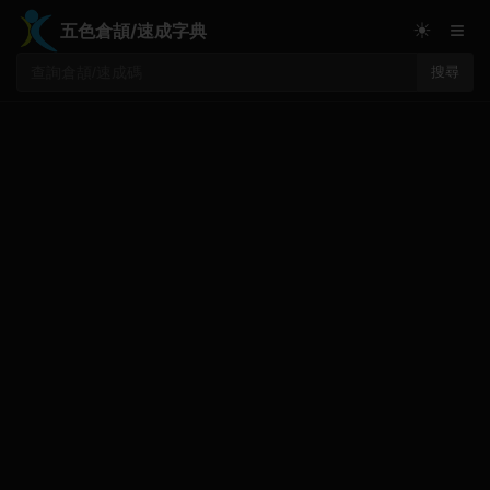
≡
☀
五色倉頡/速成字典
搜尋