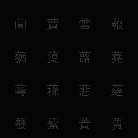
蕑
蕒
蕓
蕔
蕕
蕖
蕗
蕘
蕚
蕛
蕜
蕝
蕟
蕠
蕡
蕢