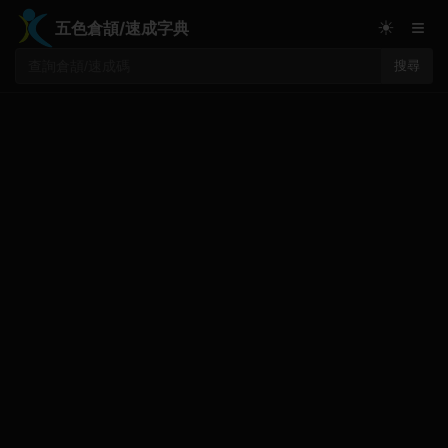
≡
☀
五色倉頡/速成字典
搜尋