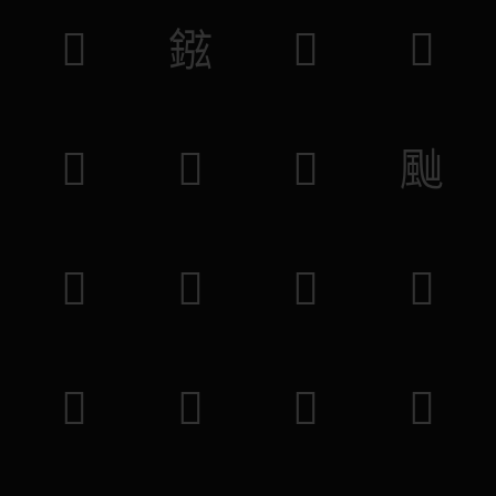
𪅂
𨧻
𦜒
𪔢
𪅁
𩵠
𩥿
𩖞
𩆽
𥞎
𥭯
𥽐
𤯫
𤿌
𥎭
𨈹