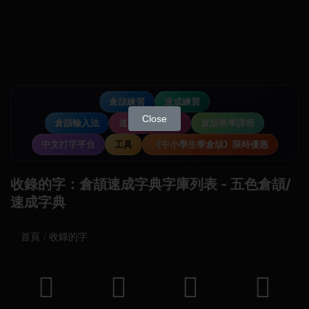
倉頡練習
速成練習
Close
倉頡輸入法
速成輸入法教學
倉頡教學課程
中文打字平台
工具
《中小學生學倉頡》限時優惠
收錄的字：倉頡速成字典字庫列表 - 五色倉頡/
速成字典
首頁
收錄的字
𨘜
𩖠
𩆿
𨈻