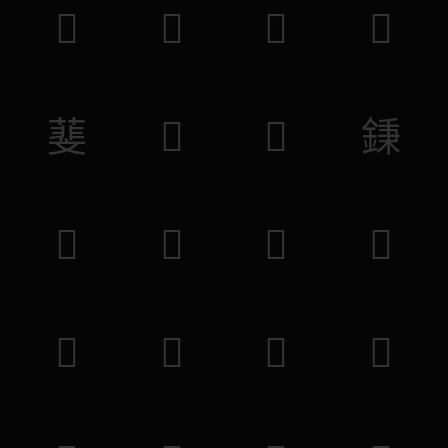
𧹘
𧩷
𧚖
𦫳
𦻔
𨘚
𦜑
𨧺
𨷛
𩆼
𩖝
𩥾
𪅀
𤿋
𤯪
𥎬