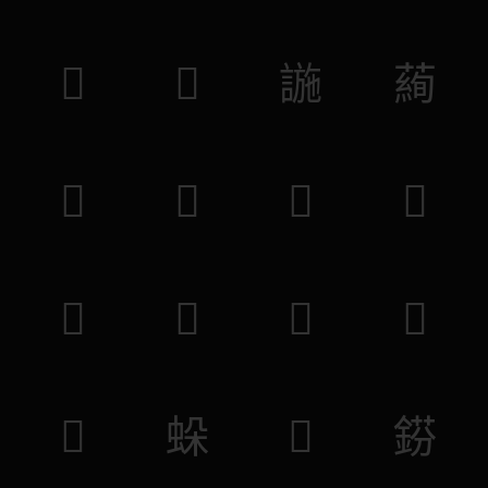
𧚘
𧹚
𧩹
𦻖
𥽒
𥭱
𪔤
𪅃
𩵢
𩦁
𥞐
𥎯
𤿎
𧊶
𧹙
𨧼