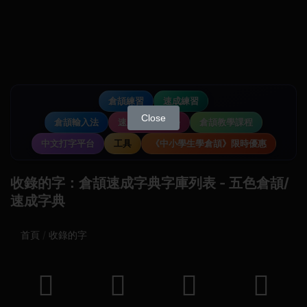
倉頡練習
速成練習
Close
倉頡輸入法
速成輸入法教學
倉頡教學課程
中文打字平台
工具
《中小學生學倉頡》限時優惠
收錄的字：倉頡速成字典字庫列表 - 五色倉頡/
速成字典
首頁
收錄的字
𢳶
𣃗
𣒸
𣱺