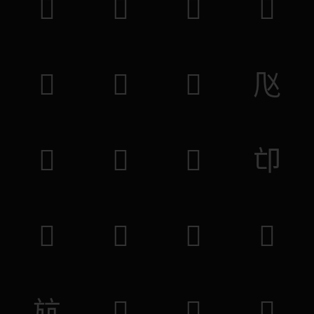
𣢝
𣃛
𢳺
𤑀
𤁟
𤰂
𤠡
𠘰
𠉏
𠷲
𡇓
𠨑
𢳹
𣒻
𢔷
𣱽
𣃚
𣢜
𢤘
𤁞