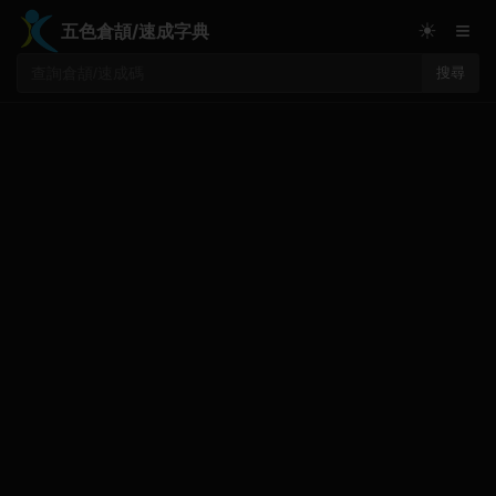
≡
☀
五色倉頡/速成字典
搜尋