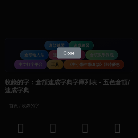
倉頡練習
速成練習
Close
倉頡輸入法
速成輸入法教學
倉頡教學課程
中文打字平台
工具
《中小學生學倉頡》限時優惠
收錄的字：倉頡速成字典字庫列表 - 五色倉頡/
速成字典
首頁
收錄的字
𡚤
𡹦
𠬁
𠌿