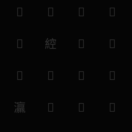
𡩶
𡚕
𡹗
𦠊
𦐩
𦁈
𥱧
𥃄
𤤂
𠜑
𡊴
𠌰
𤅀
𣖤
𣵦
𦠑