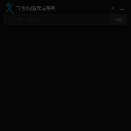
≡
☀
五色倉頡/速成字典
搜尋