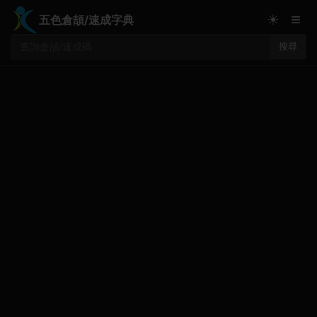
≡
☀
五色倉頡/速成字典
搜尋