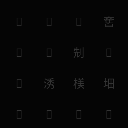
𢘖
𢧷
𢈵
𡚒
𠻐
𠫯
𠜎
𠌭
𡹔
𣵛
𣖙
𡊰
𠫮
𠻏
𡩲
𡚑