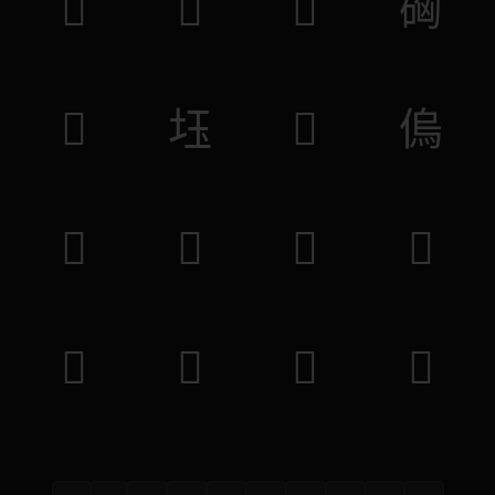
𤣷
𤳘
𥂹
𥒚
𤔖
𡊩
𠫧
𠌥
𠜆
𥡻
𦐞
𢘍
𤄴
𣖑
𣵓
𣥲