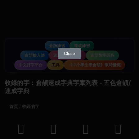
倉頡練習
速成練習
Close
倉頡輸入法
速成輸入法教學
倉頡教學課程
中文打字平台
工具
《中小學生學倉頡》限時優惠
收錄的字：倉頡速成字典字庫列表 - 五色倉頡/
速成字典
首頁
收錄的字
𦠇
𦐦
𣥻
𢷘