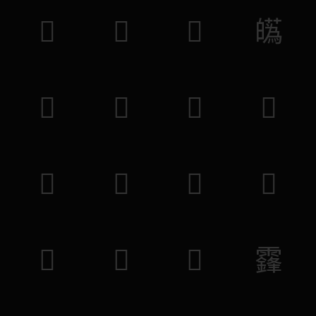
𩵌
𩥫
𪔎
𤾸
𤯗
𤟶
𥎙
𨘅
𧊠
𨷇
𥼻
𦫞
𦺿
𪔍
𪄬
𩆨