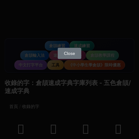
倉頡練習
速成練習
Close
倉頡輸入法
速成輸入法教學
倉頡教學課程
中文打字平台
工具
《中小學生學倉頡》限時優惠
收錄的字：倉頡速成字典字庫列表 - 五色倉頡/
速成字典
首頁
收錄的字
𤾺
𤯙
𤟸
𥎛