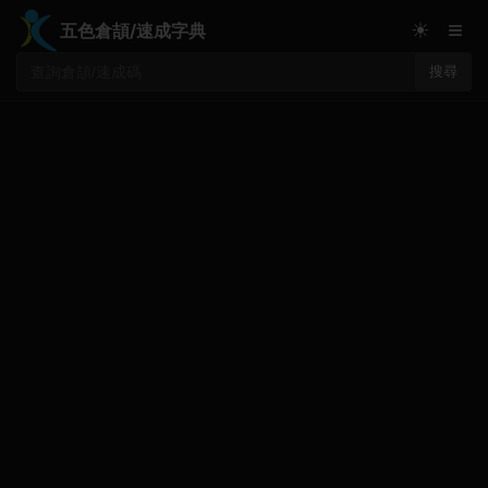
≡
☀
五色倉頡/速成字典
搜尋