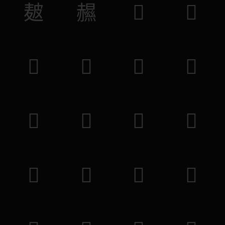
𤿲
𧹽
𦬘
𦜷
𦻹
𧋚
𧚻
𧪜
𨨠
𨘿
𩦤
𪕇
𩶅
𥞳
𥏒
𥮔