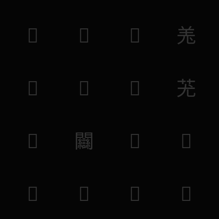
𥞮
𥮏
𥽰
𦍑
𧹸
𧪗
𧚶
𦬓
𦻴
𨷻
𧚵
𧹷
𨉘
𧪖
𨨚
𨘹