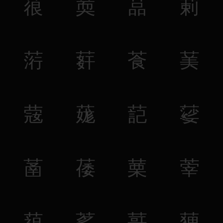
䓳
䓴
䓵
䓶
䓷
䓸
䓹
䓺
䓻
䓼
䓽
䓾
䓿
䔀
䔁
䔂
䔃
䔄
䔅
䔆