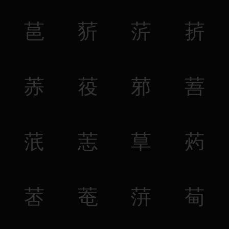
䓃
䓄
䓅
䓆
䓇
䓈
䓉
䓊
䓋
䓌
䓍
䓎
䓏
䓐
䓑
䓒