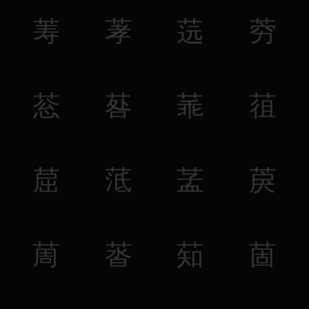
䓓
䓔
䓕
䓖
䓗
䓘
䓙
䓚
䓛
䓜
䓝
䓞
䓟
䓠
䓡
䓢