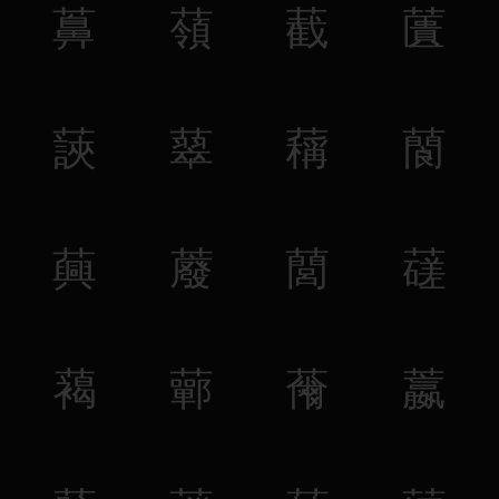
䕗
䕘
䕙
䕚
䕛
䕜
䕝
䕞
䕟
䕠
䕡
䕢
䕣
䕤
䕥
䕦