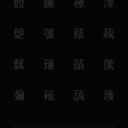
䕧
䕨
䕩
䕪
䕫
䕬
䕭
䕮
䕯
䕰
䕱
䕲
䕳
䕴
䕵
䕶