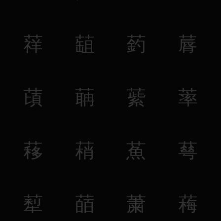
䔗
䔘
䔙
䔚
䔛
䔜
䔝
䔞
䔟
䔠
䔡
䔢
䔣
䔤
䔥
䔦