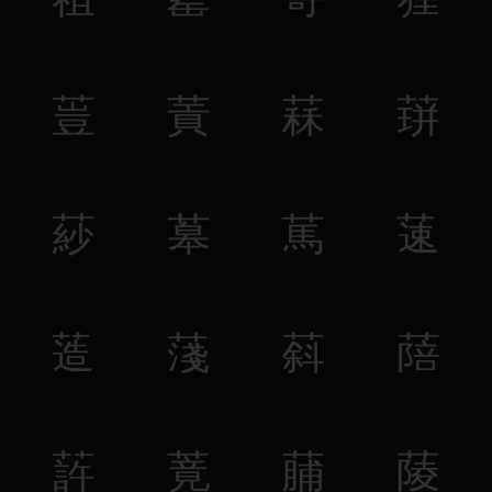
䔇
䔈
䔉
䔊
䔋
䔌
䔍
䔎
䔏
䔐
䔑
䔒
䔓
䔔
䔕
䔖