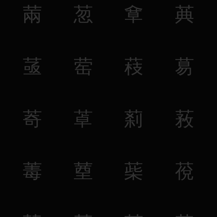
䓣
䓤
䓥
䓦
䓧
䓨
䓩
䓪
䓫
䓬
䓭
䓮
䓯
䓰
䓱
䓲