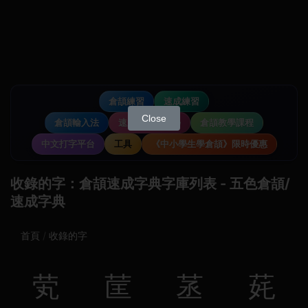
倉頡練習
速成練習
Close
倉頡輸入法
速成輸入法教學
倉頡教學課程
中文打字平台
工具
《中小學生學倉頡》限時優惠
收錄的字：倉頡速成字典字庫列表 - 五色倉頡/
速成字典
首頁
收錄的字
䒯
䒰
䒱
䒲