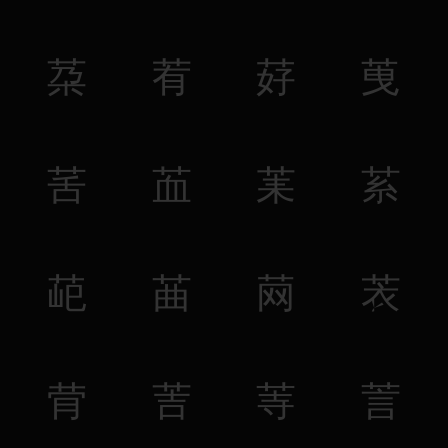
䒳
䒴
䒵
䒶
䒷
䒸
䒹
䒺
䒻
䒼
䒽
䒾
䒿
䓀
䓁
䓂