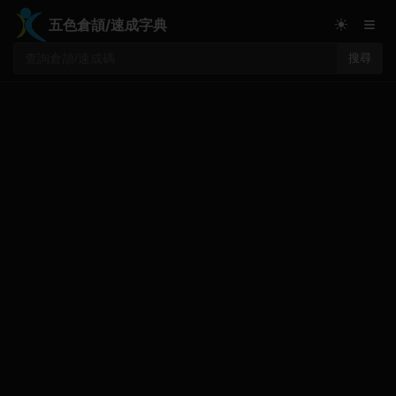
≡
☀
五色倉頡/速成字典
搜尋