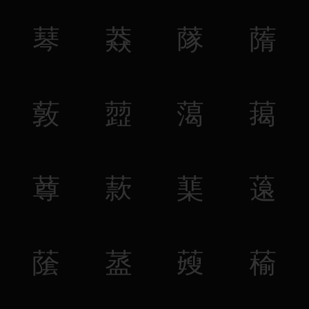
䔷
䔸
䔹
䔺
䔻
䔼
䔽
䔾
䔿
䕀
䕁
䕂
䕃
䕄
䕅
䕆