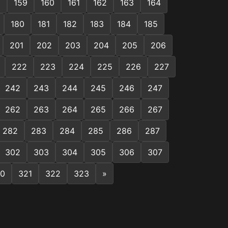
8
159
160
161
162
163
164
180
181
182
183
184
185
201
202
203
204
205
206
222
223
224
225
226
227
242
243
244
245
246
247
262
263
264
265
266
267
282
283
284
285
286
287
302
303
304
305
306
307
0
321
322
323
»