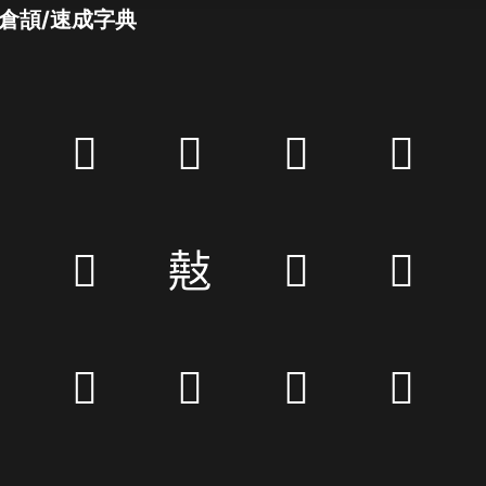
倉頡/速成字典
𩢞
𩱿
𪁠
𪑁
𣏄
𢿣
𧖵
𧇔
𣮍
𣞬
𣏋
𢿪