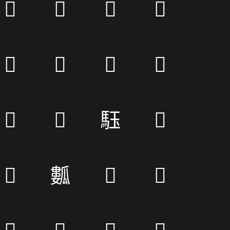
𩲆
𪁧
𪑈
𦨘
𤻱
𥚳
𧖻
𦷹
𢿩
𩓃
𩢤
𪁦
𦉕
𤬏
𤜮
𤍍