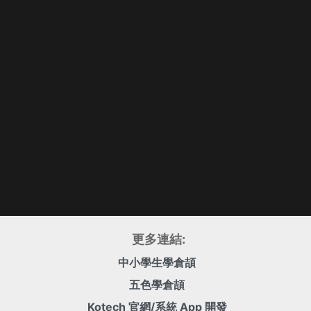
更多連結:
中小學生學倉頡
五色學倉頡
Kotech 官網/系統 App 開發