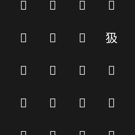
𦷺
𧇛
𩓄
𩃣
𥪔
𤬐
𤍎
𤜯
𣽭
𣮌
𣞫
𣏊
𥋑
𥚲
𥪓
𥹴