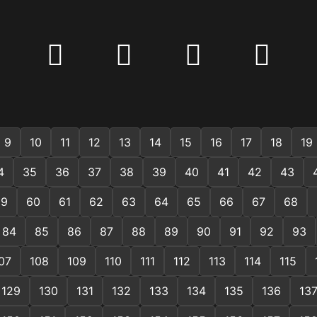
𩒶
𩢗
𩱸
𪁙
9
10
11
12
13
14
15
16
17
18
19
4
35
36
37
38
39
40
41
42
43
59
60
61
62
63
64
65
66
67
68
84
85
86
87
88
89
90
91
92
93
07
108
109
110
111
112
113
114
115
129
130
131
132
133
134
135
136
13