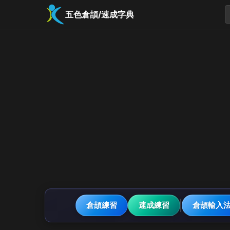
五色倉頡/速成字典
倉頡練習
速成練習
倉頡輸入