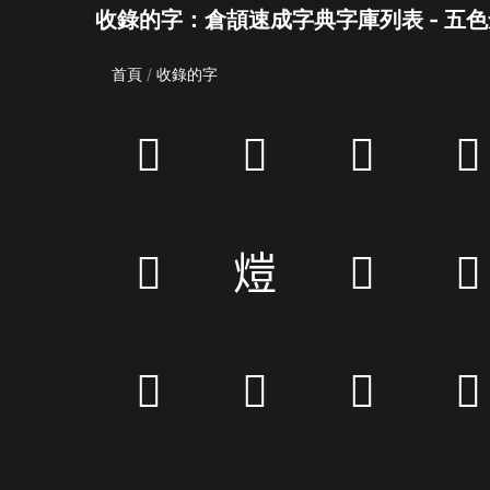
收錄的字：倉頡速成字典字庫列表 - 五色
首頁
收錄的字
𨅘
𨤚
𩒽
𩃜
𣽧
𤍈
𣮆
𣞥
𥚴
𤍏
𤜰
𣽮