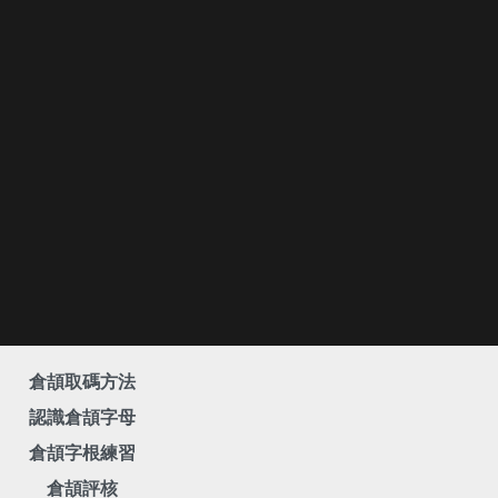
倉頡取碼方法
認識倉頡字母
倉頡字根練習
倉頡評核