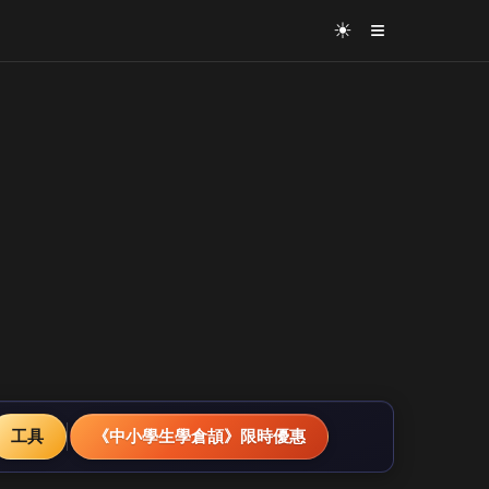
≡
☀
工具
《中小學生學倉頡》限時優惠