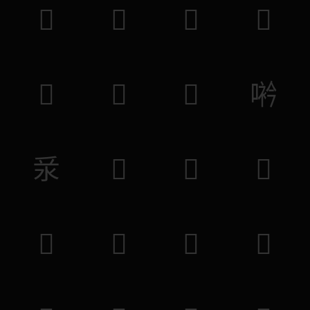
𤑞
𥀁
𤠿
𤰠
𠙎
𠉭
𠨯
𠸐
𣲛
𣓙
𣃸
𤁼
𣢺
𤑝
𡗑
𢕕