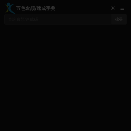
≡
☀
五色倉頡/速成字典
搜尋