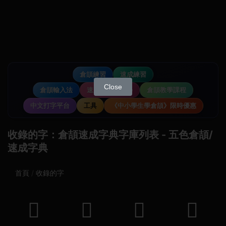
倉頡練習
速成練習
Close
倉頡輸入法
速成輸入法教學
倉頡教學課程
中文打字平台
工具
《中小學生學倉頡》限時優惠
收錄的字：倉頡速成字典字庫列表 - 五色倉頡/
速成字典
首頁
收錄的字
𠉨
𠙉
𡗍
𡶏