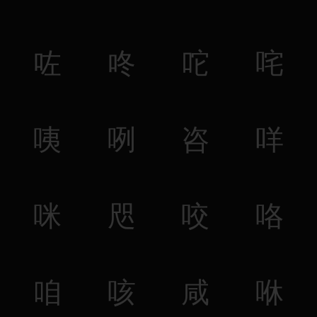
咗
咚
咜
咤
咦
咧
咨
咩
咪
咫
咬
咯
咱
咳
咸
咻