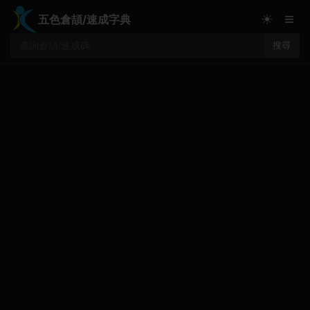
≡
☀
五色倉頡/速成字典
搜尋