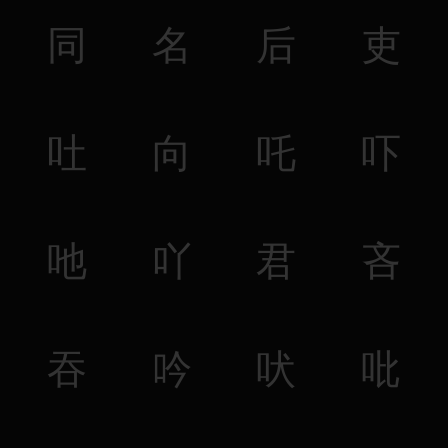
同
名
后
吏
吐
向
吒
吓
吔
吖
君
吝
吞
吟
吠
吡