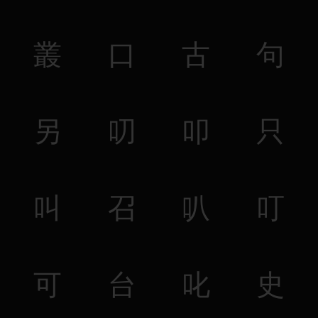
叢
口
古
句
另
叨
叩
只
叫
召
叭
叮
可
台
叱
史