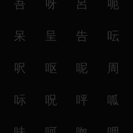
吾
呀
呂
呃
呆
呈
告
呍
呎
呕
呢
周
呩
呪
呯
呱
味
呵
呶
呷