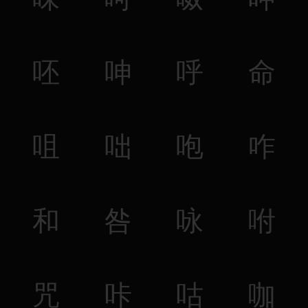
呸
呻
呼
命
咀
咄
咆
咋
和
咎
咏
咐
咒
咔
咕
咖