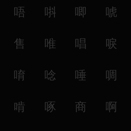
唔
唞
唧
唬
售
唯
唱
唳
唷
唸
唾
啁
啃
啄
商
啊