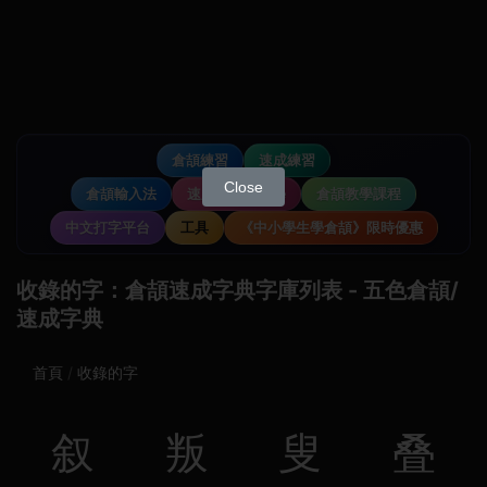
倉頡練習
速成練習
Close
倉頡輸入法
速成輸入法教學
倉頡教學課程
中文打字平台
工具
《中小學生學倉頡》限時優惠
收錄的字：倉頡速成字典字庫列表 - 五色倉頡/
速成字典
首頁
收錄的字
叙
叛
叟
叠