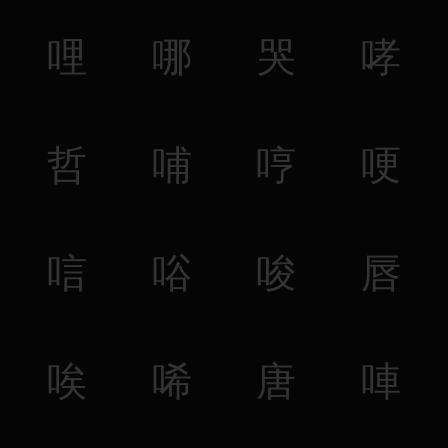
哩
哪
哭
哮
哲
哺
哼
哽
唁
唂
唆
唇
唉
唏
唐
唓