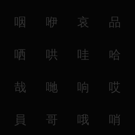
咽
咿
哀
品
哂
哄
哇
哈
哉
哋
响
哎
員
哥
哦
哨