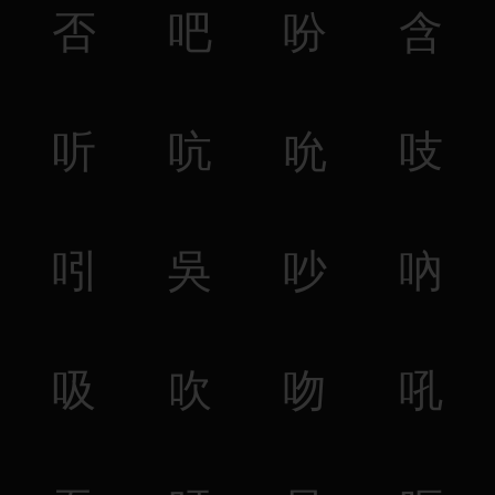
否
吧
吩
含
听
吭
吮
吱
吲
吳
吵
吶
吸
吹
吻
吼