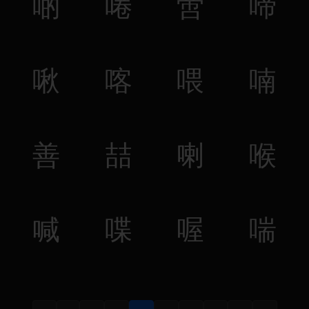
啲
啳
啻
啼
啾
喀
喂
喃
善
喆
喇
喉
喊
喋
喔
喘