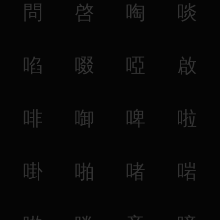
問
啓
啕
啖
啗
啜
啞
啟
啡
啣
啤
啦
啩
啪
啫
啱