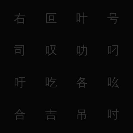
右
叵
叶
号
司
叹
叻
叼
吁
吃
各
吆
合
吉
吊
吋