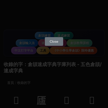
倉頡練習
速成練習
Close
倉頡輸入法
速成輸入法教學
倉頡教學課程
中文打字平台
工具
《中小學生學倉頡》限時優惠
收錄的字：倉頡速成字典字庫列表 - 五色倉頡/
速成字典
首頁
收錄的字
𡙥
𠫂
𠺣
𠌀