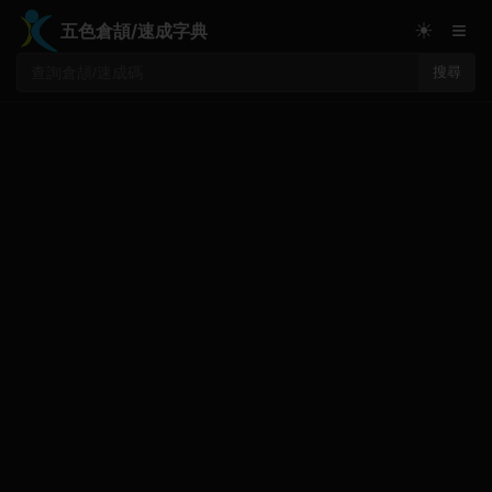
≡
☀
五色倉頡/速成字典
搜尋