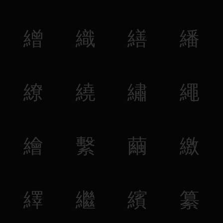
繒
織
繕
繙
繚
繞
繡
繩
繪
繫
繭
繳
繹
繼
繽
纂