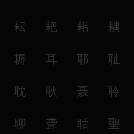
耘
耙
耜
耦
耨
耳
耶
耻
耽
耿
聂
聆
聊
聋
聒
聖