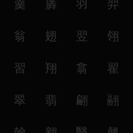
羹
羼
羽
羿
翁
翅
翌
翎
習
翔
翕
翟
翠
翡
翩
翮
翰
翱
翳
翹