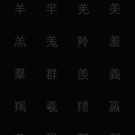
羊
羋
羌
美
羔
羗
羚
羞
羣
群
羨
義
羯
羲
羶
羸