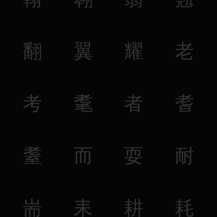
翻
翼
耀
老
考
耄
者
耆
耋
而
耍
耐
耑
耒
耕
耗