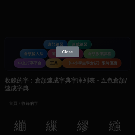
倉頡練習
速成練習
Close
倉頡輸入法
速成輸入法教學
倉頡教學課程
中文打字平台
工具
《中小學生學倉頡》限時優惠
收錄的字：倉頡速成字典字庫列表 - 五色倉頡/
速成字典
首頁
收錄的字
繃
繅
繆
繈