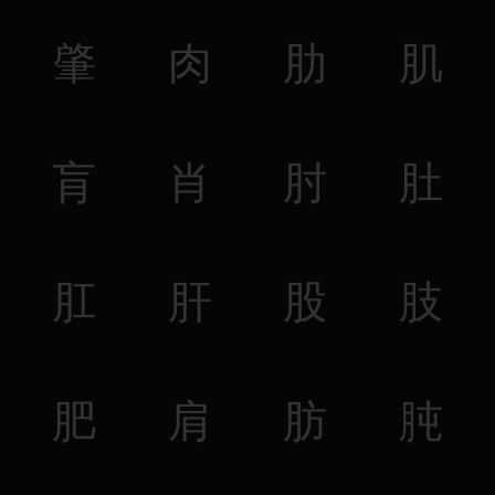
肇
肉
肋
肌
肓
肖
肘
肚
肛
肝
股
肢
肥
肩
肪
肫