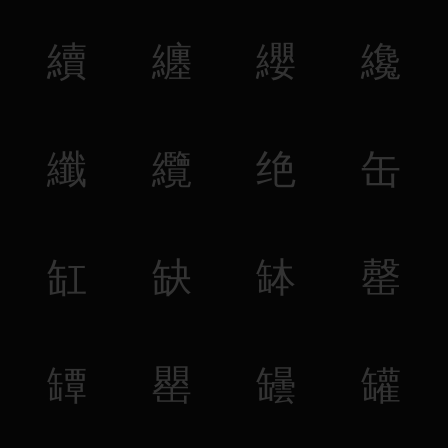
續
纏
纓
纔
纖
纜
绝
缶
缸
缺
缽
罄
罈
罌
罎
罐