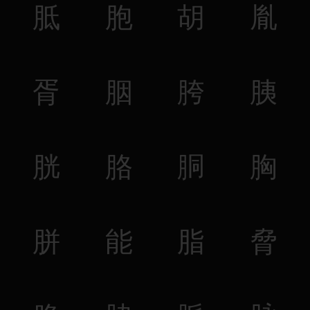
胝
胞
胡
胤
胥
胭
胯
胰
胱
胳
胴
胸
胼
能
脂
脅