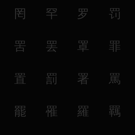
罔
罕
罗
罚
罟
罢
罩
罪
置
罰
署
罵
罷
罹
羅
羈