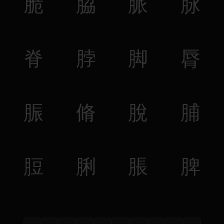
脆
脇
脈
脉
脊
脖
脚
脣
脤
脩
脫
脯
脰
脷
脹
脾