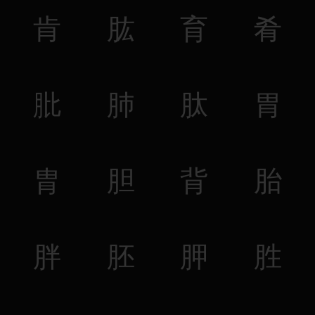
肯
肱
育
肴
肶
肺
肽
胃
胄
胆
背
胎
胖
胚
胛
胜