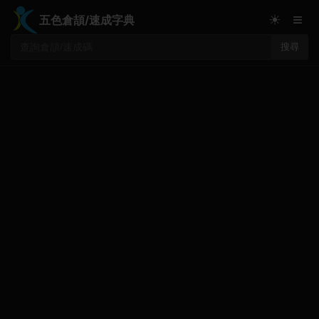
≡
☀
五色倉頡/速成字典
搜尋