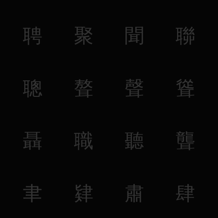
聘
聚
聞
聯
聰
聱
聲
聳
聶
職
聽
聾
聿
肄
肅
肆