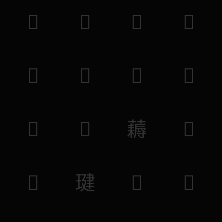
𦳍
𣹀
𣙾
𥆥
𥥧
𥖆
𥵈
𦄩
𦣫
𦳌
𧂭
𧒎
𤷄
𤧣
𣊝
𢛺