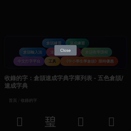
倉頡練習
速成練習
Close
倉頡輸入法
速成輸入法教學
倉頡教學課程
中文打字平台
工具
《中小學生學倉頡》限時優惠
收錄的字：倉頡速成字典字庫列表 - 五色倉頡/
速成字典
首頁
收錄的字
𦣭
𤧥
𡭙
𡎗