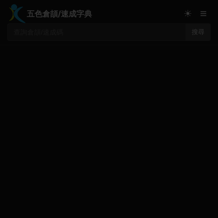
≡
☀
五色倉頡/速成字典
搜尋